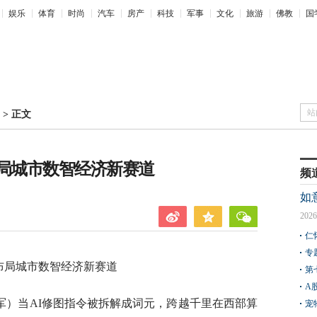
娱乐
体育
时尚
汽车
房产
科技
军事
文化
旅游
佛教
国
站
>
正文
布局城市数智经济新赛道
频
如
2026
仁
专
布局城市数智经济新赛道
第
A
军）当AI修图指令被拆解成词元，跨越千里在西部算
宠