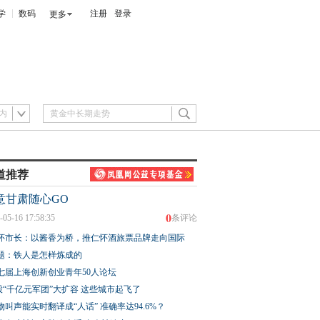
学
数码
注册
登录
更多
内
道推荐
意甘肃随心GO
0
-05-16 17:58:35
条评论
怀市长：以酱香为桥，推仁怀酒旅票品牌走向国际
题：铁人是怎样炼成的
七届上海创新创业青年50人论坛
股“千亿元军团”大扩容 这些城市起飞了
物叫声能实时翻译成“人话” 准确率达94.6%？