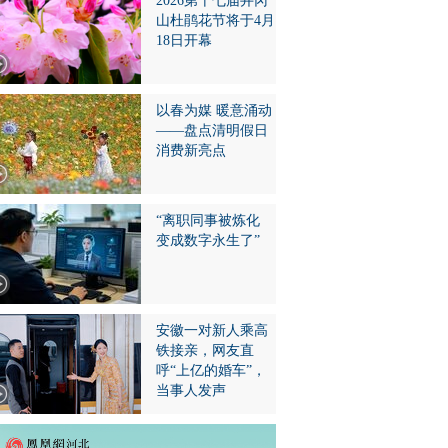
2026第十七届井冈
山杜鹃花节将于4月
18日开幕
以春为媒 暖意涌动
——盘点清明假日
消费新亮点
“离职同事被炼化
变成数字永生了”
安徽一对新人乘高
铁接亲，网友直
呼“上亿的婚车”，
当事人发声