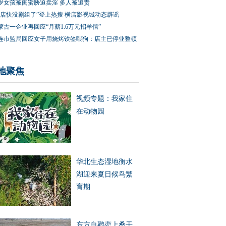
3岁女孩被闺蜜胁迫卖淫 多人被追责
横店快没剧组了”登上热搜 横店影视城动态辟谣
蒙古一企业再回应“月薪1.6万元招羊倌”
连市监局回应女子用烧烤铁签喂狗：店主已停业整顿
地聚焦
视频专题：我家住
在动物园
华北生态湿地衡水
湖迎来夏日候鸟繁
育期
东方白鹳恋上桑干