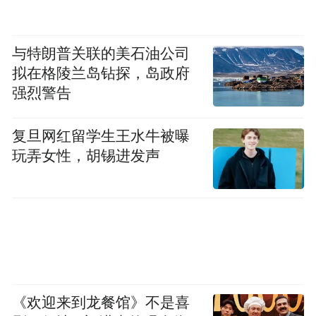
与特朗普关联的美石油公司
拟在格陵兰岛钻探，岛政府
强烈警告
复旦网红留学生王水牛被曝
玩弄女性，胡锡进发声
《欢迎来到龙餐馆》不是喜