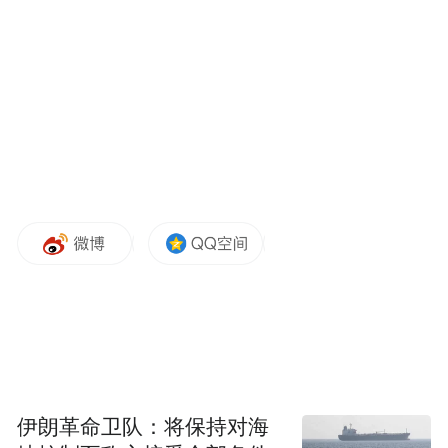
为12.4%和9.9%。但从消费支出来看，青岛
的体育竞赛表演市场仍处于起步阶段，居民
体育观赛消费总额39513.07万元，人均支出
仅为39.23元，其中，体育赛事27.16元，体育
赛事节目订阅12.07元，占人均体育消费支出
均不足1%。
购买体育装备，人均消费过千元
从体育消费结构来看，包括运动服装、健身
器材和智能体育装备等的体育用品消费名列
榜首，是青岛市居民最主要的体育消费形
式，人均体育用品消费支出1547.19元，占人
均体育消费支出53.6%。排在第二位的是健身
伊朗革命卫队：将保持对海