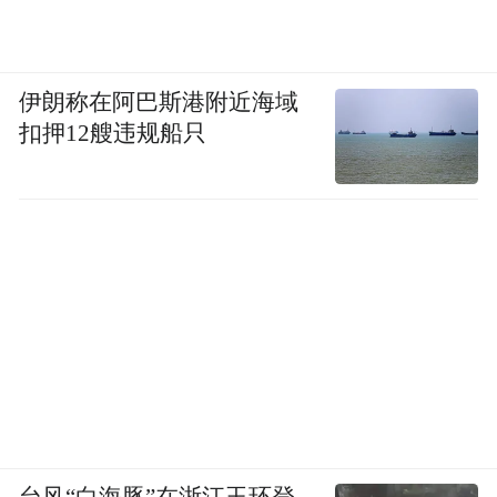
伊朗称在阿巴斯港附近海域
扣押12艘违规船只
台风“白海豚”在浙江玉环登