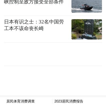
峡控制至敌方接受全部条件
休闲消费，人均支出650.17元，占比22.5%，
其中，健身活动消费支出最高，达到人均
415.51元。
日本有识之士：32名中国劳
工本不该命丧长崎
“健身热”也带动了体育教育培训行业的蓬勃
发展。市民人均体育教育培训消费支出
261.69元，占人均体育消费支出的9.1%。从
性别结构看，女性消费水平明显高于男性。
从项目类别看，羽毛球、篮球项目群众基础
深厚，项目提及率分别为11.6%、11.2%；游
泳、潜水作为滨海特色项目，项目提及率为
6.5%；深受女性喜爱的瑜伽项目提及率达到
6.0%。