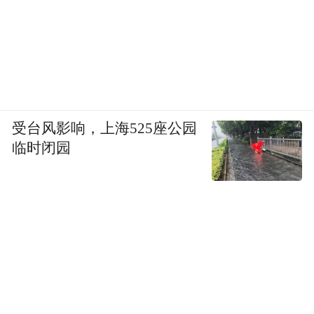
受台风影响，上海525座公园
临时闭园