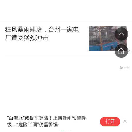
狂风暴雨肆虐，台州一家电
厂遭受猛烈冲击
大连一斑海豹误闯养殖圈吃上
“
打开
“自助餐”，直到次日排水才离开
年
中