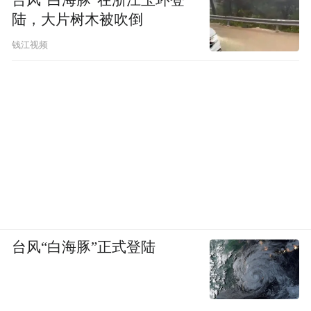
陆，大片树木被吹倒
钱江视频
台风“白海豚”正式登陆