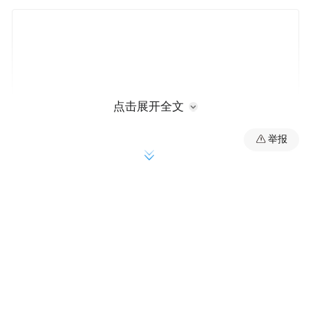
点击展开全文
举报
近年来，人民群众的健身意识不断增强，健
身习惯逐渐养成，下班后、节假日走出家门
进行体育锻炼，已经成为青岛人的一种生活
方式。据统计，目前全市“经常参加体育锻
炼”人数比例接近50%，远高于全省平均水
平，而从市民经常参与的运动项目分布来