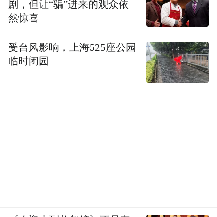
剧，但让“骗”进来的观众依
然惊喜
受台风影响，上海525座公园
临时闭园