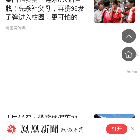
戕！先杀祖父母，再携98发
子弹进入校园，更可怕的细
节公布了
泰国网传媒
人民锐评：带薪休假落地，
“
也是一种竞争力
打开
美
洲
人民锐评