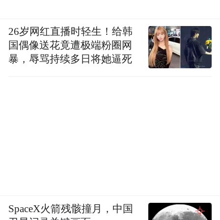
26岁网红直播时轻生！给韩
国偶像送花竟遭极端粉圈网
暴，辱骂持续多日将她逼死
SpaceX火箭残骸撞月，中国