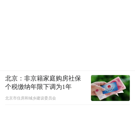
很快，这些科普照片被转到小区居民群。考
虑大家都有需求，黄竞荷把照片分享在朋友
圈，注明“欢迎转发亲友，无需注明来源”。
照片很快受到关注，其中在“上海科技馆”公
北京：非京籍家庭购房社保
众号推送后，两个多小时内获得10万+的阅读
个税缴纳年限下调为1年
北京市住房和城乡建设委员会
“我今天一天都在忙着解答网友提问。”黄竞
荷说，不少网友通过微信后台提出困惑：“滴
露可以杀死奥密克戎吗？”“84消毒液怎么兑
水使用？”“紫外灯照有用吗？”“可以直接在