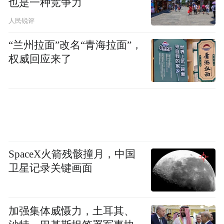
也是一种竞争力
人民锐评
“兰州拉面”改名“青海拉面”，
权威回应来了
这份科普发到楼栋微信群后，黄竞荷给出重
点强调：
小区、超市和菜场地面易存留病毒，外卖快
SpaceX火箭残骸撞月，中国
递包装也是病毒的“藏身之所”，不注意消杀
卫星记录关键画面
的话，病毒很容易再传进社区、传给家人，
需要提高警惕。
加强集体威慑力，土耳其、