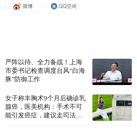
塑料表面的存活时长，到对杀灭新冠病毒有
效的物质成分，再到最容易被人忽略的病毒
传播渠道；为便于理解，她上阵自拍，演绎
防护、取菜、消毒的全过程，并配上简洁文
字——
什么是理想的消毒剂？
严阵以待、全力备战！上海
市委书记检查调度台风“白海
豚”防御工作
女子称丰胸术9个月后确诊乳
腺癌，医美机构：手术不可
能引发癌症，建议走司法途
径