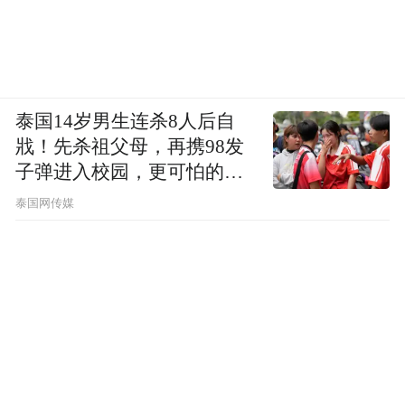
编辑：唐闻佳
图：黄竞荷
泰国14岁男生连杀8人后自
戕！先杀祖父母，再携98发
子弹进入校园，更可怕的细
节公布了
泰国网传媒