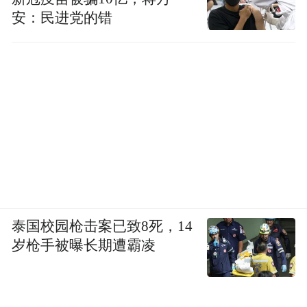
安：民进党的错
泰国校园枪击案已致8死，14
岁枪手被曝长期遭霸凌