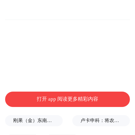
资、核酸采样时，忽略了防护细节，增加了
感染风险。
“之前有研究表明，病房里面病毒最多的地方
是护士的鞋底，从地面踩到的病毒，又会带
去其他的地面。所以拿菜、做核酸回来后，
如果没有对鞋底进行消毒，可能就会把病毒
带回家，是否能做好细节防护是关乎防止疫
情扩散的问题。”黄竞荷从微信群感受到邻居
们对不断发现阳性感染者的恐慌和对此事的
打开 app 阅读更多精彩内容
关注，于是决定做一次科普！
刚果（金）东南部中资企业钴产品铀含量超标？官方回应
卢卡申科：将农忙季节不好好干活的人都发配边疆充军！
她查阅了相关文献，关注从奥密克戎病毒在