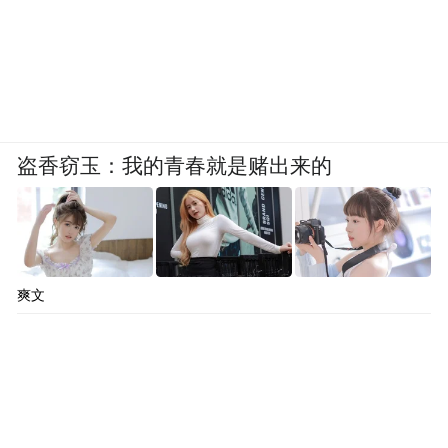
菜上喷消毒液吗？”“家里没有酒精和蔬菜消
毒剂，怎么给蔬果肉消毒？”……对这些问
题，黄竞荷一一解答。
“这些都是民生的问题，也是非常重要的防疫
盗香窃玉：我的青春就是赌出来的
细节，我们要学会就地取材，在物资比较紧
缺的情况下，利用好身边现有的资源来保护
自己和家人。”黄竞荷说，“如果每个家庭、
每个个人都能提高防控意识、注重细节、做
爽文
好自身层面的消杀，保护好自己，就能为整
个社会的抗疫作出贡献。”
作者：唐闻佳陈思宇