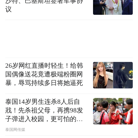
沙特、巴基斯坦签署军事协
议
26岁网红直播时轻生！给韩
国偶像送花竟遭极端粉圈网
暴，辱骂持续多日将她逼死
泰国14岁男生连杀8人后自
戕！先杀祖父母，再携98发
子弹进入校园，更可怕的细
节公布了
泰国网传媒