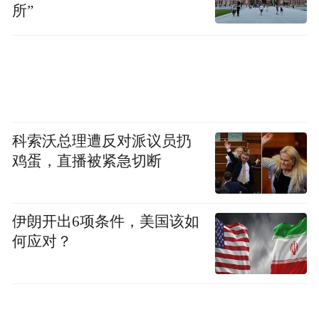
所”
钟叔河的女儿鲜鲜回忆到：“爸爸爱读书这是
有了名的，还没满十八岁就考上了当时的
《新湖南报》社，因为他的文章写得好。他
还是一个中学生，就能靠稿费来改善自己的
生活。进了报社，就被当时的社长李锐看
科索沃总理遭反对派议员扔
好，他写的稿子不必修改一个字，没多久就
鸡蛋，直播被紧急切断
把他放在记者部，负责看记者发回的稿子。”
伊朗开出6项条件，美国该如
一九五七年的“运动”中，钟叔河失去了工
何应对？
作，他的文字生涯也暂时中断了。此后，他
被迫以体力劳动来养活自己和家庭。他做过
仓库的搬运工，拖板车送货，每天运货的路
线几乎纵贯整个长沙城。拖板车是重体力