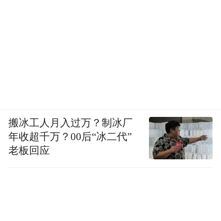
三、《走向世界丛书》
在70年代初，钟叔河就一直构想，希望日后
能编辑一套《走向世界丛书》。这个愿望终
于随着他到出版社工作而实现了。采访中他
曾说到：
“八十年代的中国，就像一个封闭了三十年的
搬冰工人月入过万？制冰厂
年收超千万？00后“冰二代”
房子，突然被打开了一扇窗户，有一些新鲜
老板回应
空气进来，大家还是有点兴奋的。”
钟叔河认为这是一个好的时机，他要去编一
些好书。那时，他正好五十岁，但看上去要
比实际年龄大许多，时时谈论的多是有关