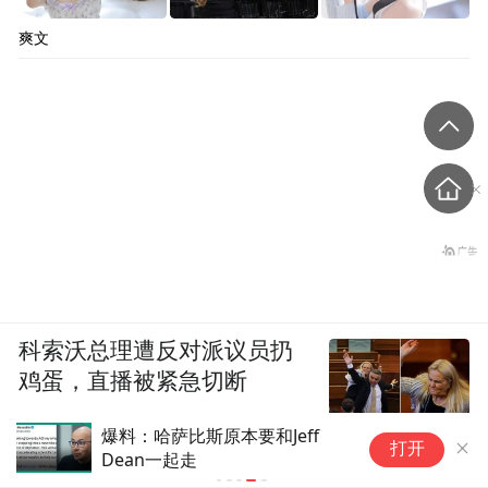
“我拣了一个‘便宜’，从一九五七年到一九七
爽文
九年这二十多年中，我无须遵功令作文、思
想，而尽可以在劳动的余暇‘自由’地思考中国
的过去和未来，有时也能搜集和整理一些材
料。”
钱锺书特别看重这套丛书，是他建议将《走
向世界丛书》前面钟叔河的导读结集出版，
并且主动写序：
科索沃总理遭反对派议员扔
鸡蛋，直播被紧急切断
“差不多四十年前，我想用英语写一本有关晚
清输入西洋文学的小史，曾涉猎叔河同志所
爆料：哈萨比斯原本要和Jeff
打开
Dean一起走
讲的那一类书，当时它们已是冷门东西了。