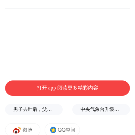
他所编辑的《走向世界丛书》为何如此重
要，能影响至今？他和周作人如何成为“笔
友”？钱锺书何以表示“远不如他眼光普照”？
读完这篇文章，也许你会对钟叔河和人生与
打开 app 阅读更多精彩内容
事业有更多的理解与感触。
男子去世后，父母要求对孙子进行亲子鉴定，儿媳拒绝
中央气象台升级发布台风红色预警