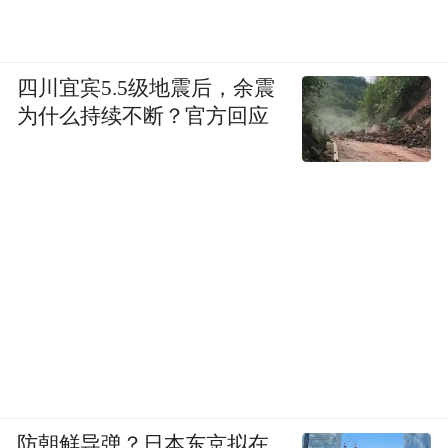
题。
四川宜宾5.5级地震后，余震
单本看，这些文字只是国人最初开眼看世界
为什么持续不断？官方回应
的旧闻片断，但辑成大系，整体观照，则反
映出一股潮流，是先辈们心的呐喊。
尤其可贵的是钟叔河一系列既有报人激情与
做记者
文采，又具史家练达与犀利的叙论。
时的那份机敏加上出版人那份追求厚重的秉
性，使他在书写叙论的时候很快就找到了诸
如历史与现实、即时与永恒、文的宕荡与史
的深沉的交汇点
，也使得这套书既是情绪
的，又是理性的；既是可读的，又是耐读
防朝鲜导弹？日本东京拟在