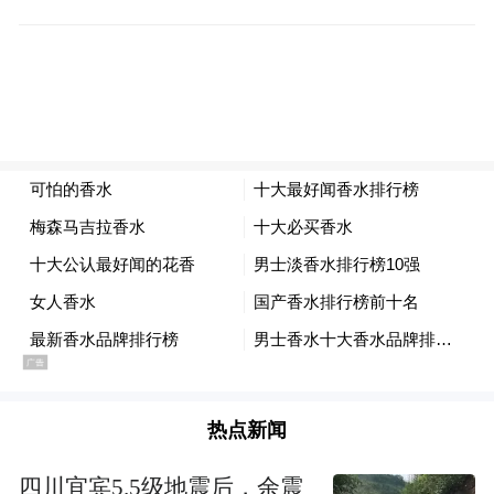
楼”，他以楼名而居，不少个人文集都以“念
楼”为名。在他的文集《念楼学短》里，他说
是“别无深意”，“念楼者，即廿楼，亦即二十
楼也”，好说，也好找。
在念楼，宽大的客厅里摆着一张台球案子，
想来是老人平时编书、写书累了，便打上几
杆，舒活筋骨。地板是锃亮的黑色大理石，
墙上挂着沈从文、黄永玉的字。
钟叔河隆鼻、大耳、短平头，他有着长长的
手臂和手指，指甲总是修剪得整齐、光滑。
热点新闻
说起话来，他带着浓重的湘音：“气色好对高
血压病人不一定是好事……没有其他的病，
四川宜宾5.5级地震后，余震