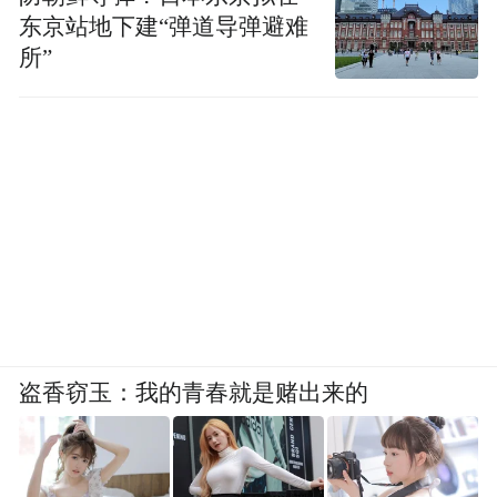
的。
东京站地下建“弹道导弹避难
所”
许多年后，钟叔河与青年编辑聊天，提及
《走向世界丛书》，说“这完全是一项学术编
辑工作”——首先是学术研究，其次才是编辑
加工。也就是说，在编书之前，应该广泛而
认真地读书，扎扎实实做些研究，这样才能
赢得更明晰的视野与更深刻的见解。
对钟叔河来说，这种厚积薄发恰恰是在长达
二十年的“右派”生涯中练就的。他在回忆这
盗香窃玉：我的青春就是赌出来的
一段生活时写道：“五七年后，力佣为生，引
车夜归，闭门寂坐，反得专心读书……”
（《儿童杂事诗图笺释·笺释者言》）