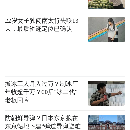
22岁女子独闯南太行失联13
天，最后轨迹定位已确认
十七岁的钟叔河
此时正值建国初期，百废待兴。钟叔河此前
有过向报纸投稿的经历，加上喜欢的女同学
要报考“新闻干部训练班”（“新干班”）当记
者，邀他一起去，他就毅然放弃了高考，参
搬冰工人月入过万？制冰厂
加了“新干班”的考试，并和后来的妻子朱纯
年收超千万？00后“冰二代”
一起进入了《新湖南报》工作。可以说，他
老板回应
是新中国最早的一批媒体人。在新闻工作
防朝鲜导弹？日本东京拟在
中，他不仅记所闻，而且结合读书思考现实
东京站地下建“弹道导弹避难
与历史，力图做一位“思想型”的记者。