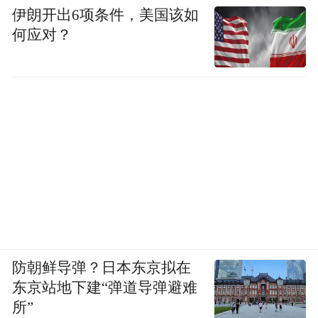
伊朗开出6项条件，美国该如
最爱读的中国的文章。二十余年来，我在这
何应对？
小城中，不断搜求先生的各种著作，凡是能
寻到的，无不用心的读，而且都爱不能释。
说老实话，先生的文章之美，固然是对我具
有无上的吸引力，但这还不是使我最爱读它
们的最主要的原因。
我一直认为，先生的文章的真价值，首先在
于它们所反映出来的一种态度，乃是上下数
千年来中国读书人最难得有的态度，那就是
诚实的态度：对自己，对生活，对艺术，对
防朝鲜导弹？日本东京拟在
东京站地下建“弹道导弹避难
人生，对自己和别人的国家，对人类的今天
所”
和未来，都能够诚实地，冷静地，然而又是