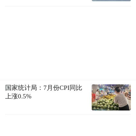
积极地去看，去讲，去想，去写。
不论是早期慷慨的《死法》《碰伤》诸文，
还是后来深刻的《家训》《试帖》各论，甚
至就是众说纷纭或誉为“平淡冲和”或誉为“自
甘凉血”的《茶食》《野菜》等小品，在我看
来全都一样，都是蔼然仁者之言。
先生对于我们这五千年古国，几十兆人民，
国家统计局：7月份CPI同比
无望无告的妇人小子，爱心是深沉的，忧愤
上涨0.5%
是强烈的，病根是看得清的，药方也是开得
对的。二十余年来中国充满了各种事变，先
生的经历自是坎坷。然公道自在人心，即使