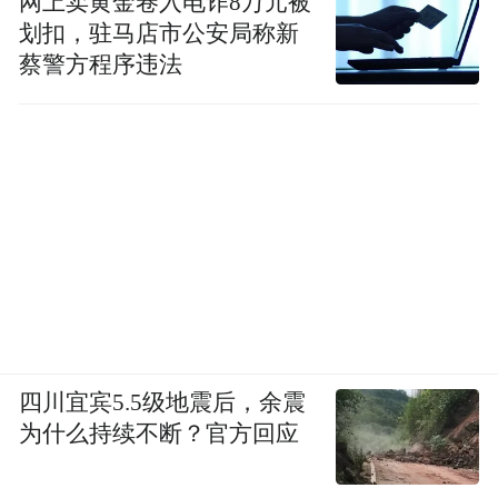
网上卖黄金卷入电诈8万元被
学模型，以后发展到做翻砂用的木模，还学
划扣，驻马店市公安局称新
蔡警方程序违法
会了自己绘图，自己设计。
这对患难夫妻坦然面对一切变故，做一行，
钻一行，几年之内，居然成了“同行”认可的
内行。当时有规定，街道工厂的技工最多不
能超过六级，而朱纯成了五级木模工，钟叔
河成了六级绘图工，他们凭能力和人合伙开
了一家模型工厂。
钟叔河至今还保留着当年自己做的两个非常
四川宜宾5.5级地震后，余震
精致的木工刨子，是根据一本《德国细木工
为什么持续不断？官方回应
知识不但给人精
作业》书上的图照着做的。