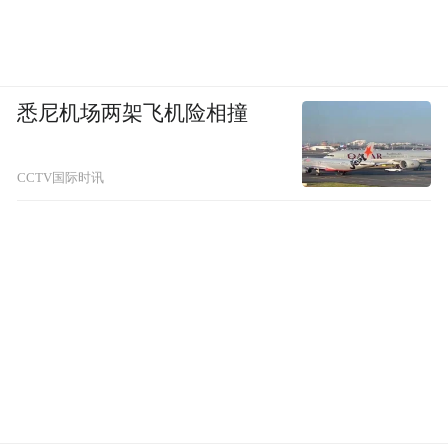
学生时代，钟叔河就很喜欢周作人的文章。
一九六三年，钟叔河还在拖板车，每晚回到
悉尼机场两架飞机险相撞
家，他就着油灯紧闭门户，读遍了旧书店能
够买到的所有周作人的书。他从友人处得知
CCTV国际时讯
周作人还健在，就到家里附近的小店中买来
几张一面粗一面光的极薄而劣的红色横格“材
料纸”，并借来一小瓶墨汁和一支粗劣的毛
笔，给周作人写信，谈读书的心得，请教问
题和索书。
钟叔河在信中写道：
“从三十年代初读书时起，先生的文章就是我