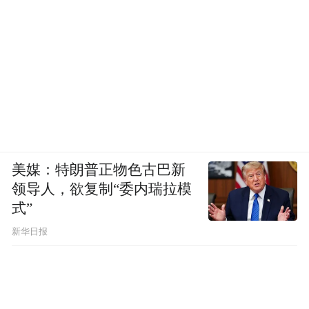
字，今天读来，仍然相当精彩。
入职出版社两年后，《走向世界丛书》得以
面世，（先以单行本刊行，后来辑成十卷合
订本）。北京、上海各大报、书评刊物都称
赞这是一套好丛书，许多不轻易提笔的前辈
与专家给钟叔河写信，盛赞他的史学眼光与
功底。英国海涅曼公司还致函钟叔河，有意
美媒：特朗普正物色古巴新
以英文出版他的书。
领导人，欲复制“委内瑞拉模
式”
这一众反响，让这套书成为八十年代出版界
新华日报
的奇观。