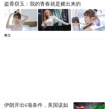
寄来了回信。不仅是回信，周作人还应他的
盗香窃玉：我的青春就是赌出来的
需求，寄来了书、简报和字幅。这些大概是
那些苦难日子里最好的精神食粮。
而那副所写的，正是周作人的文章《雨天的
爽文
书·蔼理斯的话》中的段落：
我们手里持炬，沿着道路奔向前去
“
。不久就
有人从后面来，追上我们。我们所有的技
巧，便在怎样的将那光明固定的炬火递在他
的手内，我们自己就隐没到黑暗里去。”
正是这份治知遇之感，促使钟叔河拼尽晚年
的精力，收集整理了周作人的全部著作，编
伊朗开出6项条件，美国该如
成了《周作人散文类编》这部相当于“全集”