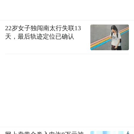
22岁女子独闯南太行失联13
天，最后轨迹定位已确认
钟叔河于“念楼”书房
六十年代后期，钟叔河终于不用再拖板车，
而是和妻子朱纯一起进了一个街道工厂做
工。当时他们的工资每个月才十八到二十
元，养不活一家人，只得自己另找事情做。
只要能赚到钱，什么事情都做。刻蜡纸，给
学校刻讲义，画教学挂图，农学院、医学院
的关于植物、人体器官的挂图他们都画过。
后来他们发现做教学模型更赚钱，又学做教