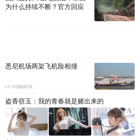
那些年拉板车，当搬运工，身体不好就不行
为什么持续不断？官方回应
了”，这些沉重的往事，他总以闲闲的口气说
出来。
钟叔河出生在湖南的小城平江，抗战爆发
时，他在湘北的大山中读小学和中学，因此
经历了极为艰苦的求学时代。
悉尼机场两架飞机险相撞
一九四九年，十八岁的钟叔河对自己的前途
CCTV国际时讯
充满憧憬。他少年时本想考北京大学学考古
盗香窃玉：我的青春就是赌出来的
或地理，从没有想过弄文字，更没有想过会
跟新闻出版打交道。结果，多重叠合的“偶
然”，整个改变了他的生活道路。