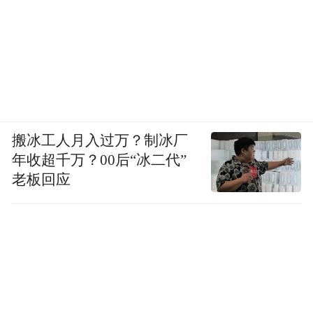
1979年的钟叔河（左一）
也正是这个偶然，使得钟叔河为八十年代的
搬冰工人月入过万？制冰厂
读者们编出了《走向世界丛书》，编出了建
年收超千万？00后“冰二代”
国之后的第一部完整的周作人作品集，以及
老板回应
后来的《曾国藩家书》。在当时的环境下，
出版周作人和曾国藩的书，可以说是冒天下
之大不韪，钟叔河却做得非常漂亮，让刚刚
走出“文革”的中国人大开眼界。
二、钟叔河与周作人