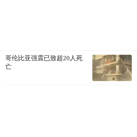
把国家利好政策转化为发展动力，继续加大
研发投入，积极‘走出去’抢占海外市场。”
据了解，2022年以来，石龙税务分局在落实
“便民办税春风行动”中，建立健全税费优惠
政策直达快享机制，充分运用税收大数据，
哥伦比亚强震已致超20人死
精准定位符合税费优惠政策条件的纳税人，
亡
利用电子税务局等信息化渠道，向纳税人精
准推送政策提示提醒，并充分发挥“反向预
约”工作机制和“税管家”网格化群组服务机制
的作用，为纳税人提供个性化、便利化的服
务，确保政策红利及时、精准落到纳税人缴
费人的账户里。