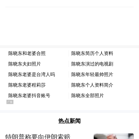
难题，今年石龙税务分局将与石龙镇工商联
（商会）以及辖区内的各行业协会建立“点对
点”的联系，开展常态化的走访和问需问计工
作，积极发挥商（协）会的“桥梁”作用，广
泛收集纳税人缴费人诉求形成“税意台账”，
对纳税人的“急难愁盼”事项及时进行跟踪分
析，积极从机制上改进相关服务工作。“我们
还会用好“局长‘码上办’”、“有问题，请找我”
税费服务需求快速响应处理机制等举措，实
现企业诉求对接更精准、个性化服务更精
细、纳税人需求变化掌握更及时。”张镜全
热点新闻
说。
特朗普称要向伊朗索赔