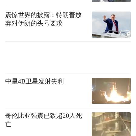
中心打造“微税厅”，让村民、长者在村里、
震惊世界的披露：特朗普放
“在身边”即可就近办好税缴好费，让群众办
弃对伊朗的头号要求
事更便利。
落实税费优惠政策，让企业发展更有力
“去年以来，税务部门及时辅导我们办理了增
值税增量留抵退税累计100多万元，有力帮助
中星4B卫星发射失利
我们缓解了资金压力，有更多资金投入到新
工艺、新产品的研发以及自动化生产线优
化、高端技能人才引进中去。”盛洋声学（广
东）有限公司财务负责人刘家怡在座谈会上
哥伦比亚强震已致超20人死
分享了公司享受税费优惠政策的故事。多家
亡
企业代表也纷纷表示政策红利“获得感满