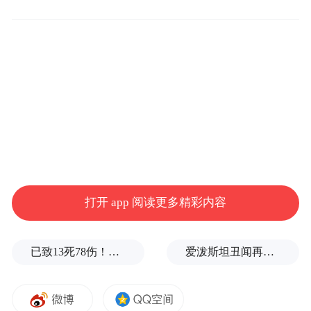
完善征纳互动机制，让税企沟通更高效
打开 app 阅读更多精彩内容
座谈会现场，石龙税务分局主要负责人张镜
全向在场嘉宾详细介绍了税务部门落实新的
已致13死78伤！这是乌方对俄本土发动的最致命袭击之一
爱泼斯坦丑闻再曝新线索！美国顶级艺术学校爆70起性侵黑幕，近50名成年人被指控
组合式税费支持政策的情况以及今年“便民办
税春风行动”的具体举措。“我们将进一步完
善征纳互动机制，通过多种形式收集大家对