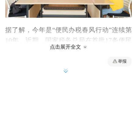
据了解，今年是“便民办税春风行动”连续第
10年。近期，国家税务总局在首批17条便民
点击展开全文
服务举措逐步落地见效的同时，从6个方面推
出第二批25条便民服务举措。当前，石龙税
举报
务分局正紧扣“办好惠民事•服务现代化”主
题，聚焦服务地方经济高质量发展，扎实落
实诉求响应提质、政策落实提效、精细服务
提档、智能办税提速、精简流程提级、规范
执法提升等方面的举措，奏响为民服务的“春
日曲”。