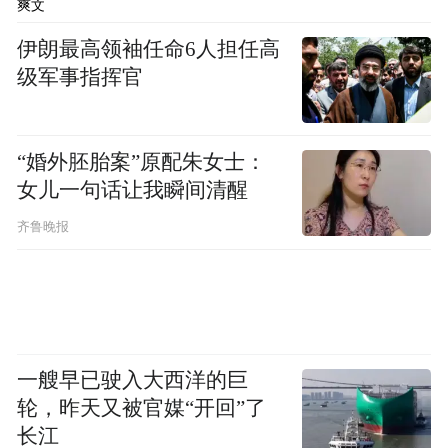
爽文
“非接触式”办税缴费服务，东莞市政协委
伊朗最高领袖任命6人担任高
员、石龙镇个体私营企业协会会长叶耀华给
级军事指挥官
予了称赞。
据介绍，近两年，石龙税务分局着力构建“网
“婚外胚胎案”原配朱女士：
上办为主，自助办为辅，V-Tax办兜底”的“非
女儿一句话让我瞬间清醒
接触式”税费服务体系，通过积极推广电子税
齐鲁晚报
务局、“粤税通”微信小程序、自助办税终
端、V-tax远程可视化自助办税系统等自助化
智能化的网上办税缴费渠道，让纳税人办税
缴费更便捷、更高效。
一艘早已驶入大西洋的巨
此外，石龙税务部门主动将税费服务融入到
轮，昨天又被官媒“开回”了
基层治理体系中去，率先全市在村党群服务
长江