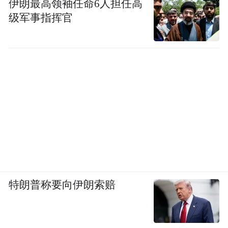
伊朗最高领袖任命6人担任高
凤凰网广东发自东莞
级军事指挥官
来源：东莞市税务局
编辑：孙海亮
“特别声明：以上作品内容(包括在内的视频、图片或音
频)为凤凰网旗下自媒体平台“大风号”用户上传并发
布，本平台仅提供信息存储空间服务。
Notice: The content above (including the videos,
pictures and audios if any) is uploaded and posted
by the user of Dafeng Hao, which is a social media
platform and merely provides information storage
space services.”
特朗普称要向伊朗索赔