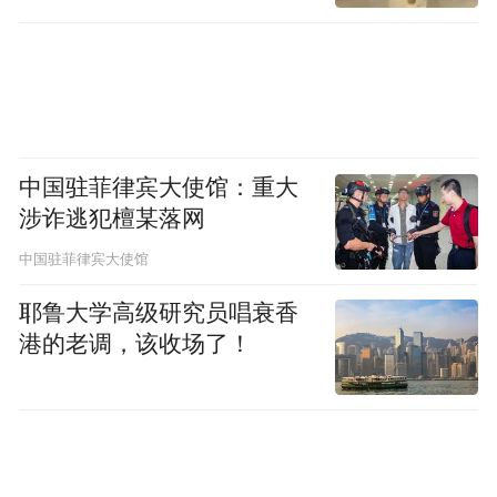
满”。
“一直以来，我们不断在新产品研发、新工艺
优化上寻求新突破，实现从‘制造’走向‘智
造’的转变，在这个过程中，税费优惠政策给
中国驻菲律宾大使馆：重大
了很大的支持！”石龙镇工商联（商会）副主
涉诈逃犯檀某落网
席、东莞石龙津威饮料食品有限公司总经理
中国驻菲律宾大使馆
杨炳坤“展示”了一笔数据，2021年度，津威
耶鲁大学高级研究员唱衰香
公司享受高新技术企业所得税税收优惠，减
港的老调，该收场了！
免税款350多万元；享受研发费用加计扣除优
惠政策，相当于减免企业所得税300多万元。
“节省的税费充实了我们的资金流，也有效提
高了企业的抗风险能力。新的一年，我们将