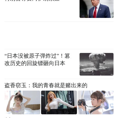
“新机制的建立为进一步畅通税企沟通提供了
平台，能够更有效、更直接地服务好企业，
我们工商联下来将积极与税务部门联动，定
期收集企业困难问题，帮助企业发展。”东莞
市人大代表、石龙镇工商联（商会）主席梁
佛祥说。
“日本没被原子弹炸过”！篡
推广“非接触式”服务，让办税缴费更便利
改历史的回旋镖砸向日本
“现在办税比以前便利多了，十多年前申报纳
盗香窃玉：我的青春就是赌出来的
税需要到办税大厅填纸质申报表，现在通过
V-tax系统就可以‘屏对屏’在税务人员的辅导
下完成电子化申报，极大程度地减少了我们
前往税务局的频率。”谈及近年来大力推广的