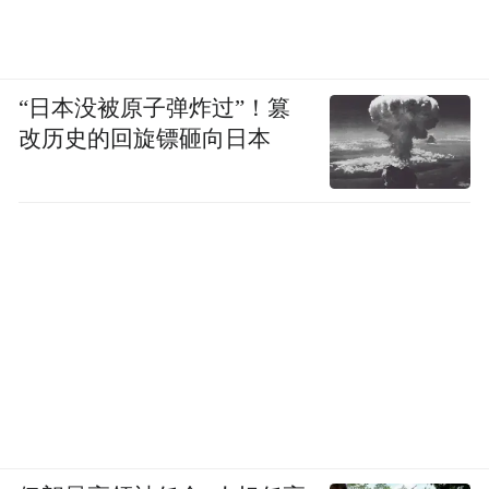
税务部门落实落细税费政策的举措也得到了
地方党政领导的好评。东莞市石龙镇副镇长
张煜培表示，税务部门在服务企业方面提供
“日本没被原子弹炸过”！篡
了“一企一策”差异性服务、“一户一档”成长
改历史的回旋镖砸向日本
性服务等针对性强、效果好的举措，不仅帮
助企业爬坡过坎、实现高质量发展，也让千
年古镇石龙能够更好地招商引资、焕发经济
新活力。
“下来，我们将立足纳税人缴费人需求，不折
不扣落实好各项税费优惠政策，不断创新优
化服务举措，持续优化税收营商环境，为石
龙镇高质量发展贡献税务力量”张镜全说。