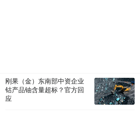
好树苗，填好土，浇上水，种下了一棵棵怀
着希望的小树苗。看着通过劳动后的一片绿
意，每个人脸上都洋溢着灿烂的笑容。在春
暖花开的日子里，播下绿色的种子，也培养
了孩子尊重、爱护自然的意识。
植树造林、人人有责。
刚果（金）东南部中资企业
下面让我们一起了解一下寮步近年来植树造
钴产品铀含量超标？官方回
应
林的时间表、
点赞。
为大美寮城