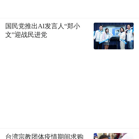
01
2019年12月，寮步实施香市公园林相改造场
国民党推出AI发言人“郑小
地清表工作，提前进行清理杂草藤蔓、平整
文”迎战民进党
土地、回填优质土等系列工序，并进行桉树
安全砍伐，逐步减少桉树数量，为造林备耕
创造有利条件。
台湾宗教团体疫情期间求购