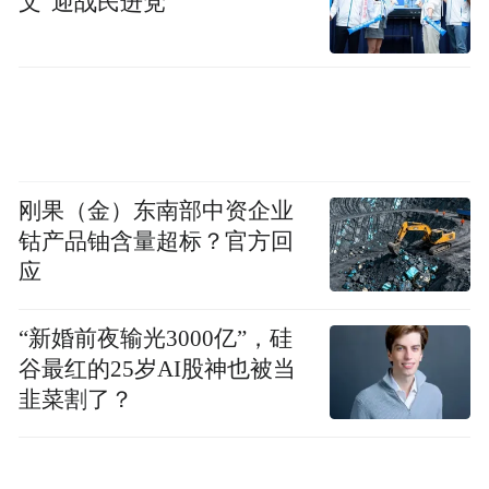
文”迎战民进党
雅的校园环境。
刚果（金）东南部中资企业
钴产品铀含量超标？官方回
应
“新婚前夜输光3000亿”，硅
谷最红的25岁AI股神也被当
韭菜割了？