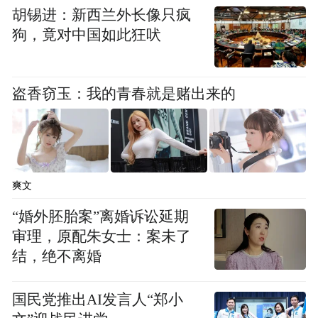
胡锡进：新西兰外长像只疯
狗，竟对中国如此狂吠
盗香窃玉：我的青春就是赌出来的
随后，大家一起挥锹填土、扶苗浇水，种下
了一棵棵树苗。经过一番忙碌，树苗沐浴着
春日的阳光，迎风伫立、生机勃勃，为寮城
增添了一抹新绿。
爽文
植树节
“婚外胚胎案”离婚诉讼延期
审理，原配朱女士：案未了
阳春三月，草长莺飞。3月10日下午，西溪小
结，绝不离婚
学举行植树节种植活动暨 “一亩园·三分地”开
国民党推出AI发言人“郑小
园典礼，用行动为校园添“绿”，打造绿色和