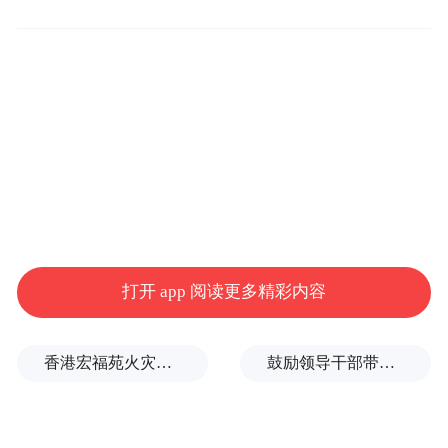
明实践志愿者等参加植树活动。
春回大地，万物复苏。全镇镇村级林长、镇
林长制成员单位干部、基层监管员、护林员
等，大家三五人一组，合力培土、踩实、浇
水，种植现场一片热火朝天的景象，经过一
番劳作，一排排新苗昂然挺立，寮步大地再
添新绿，以实际行动践行“绿水青山就是金山
打开 app 阅读更多精彩内容
银山”的发展理念。
东莞市寮步镇分会场合计种植秋枫、莞香、
香港宏福苑火灾跨部门调查最终报告：大火或由烟头引起
鼓励领导干部带头休假之后又撤回文件，到底什么意思嘛？
桂花等绿化树苗共1500余棵，为建设美丽寮
步增绿添彩，加快寮步高质量发展步伐。