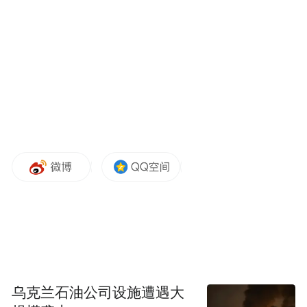
植树节
3月9日，寮步联合东莞城市学院开展以“助力
乡村振兴 共建绿美东莞”为主题的植树节活
动，用实际行动践行绿色发展理念，为打造
生态宜居的美丽寮步贡献青春的力量。镇党
建办相关负责人、上底村“两委”干部、东莞
城市学院学生等参加活动。
乌克兰石油公司设施遭遇大