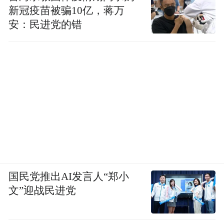
新冠疫苗被骗10亿，蒋万
02
安：民进党的错
2020年2月17日，寮步实施香市公园第一期林
相改造工程，把树种单一、结构简单、林木
老化的纯桉树林改造为多层次、多色彩、多
功能的生态景观林体系，提升公园景观。
2020年4月23日完工，工程总投资为210.72万
元，改造总面积为31.2亩。
国民党推出AI发言人“郑小
文”迎战民进党