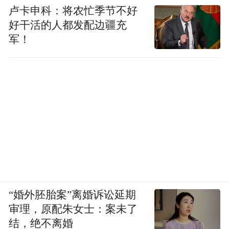
卢卡申科：将农忙季节不好
好干活的人都发配边疆充
军！
“婚外胚胎案”离婚诉讼延期
审理，原配朱女士：案未了
揭牌仪式后，孩子们纷纷拿起劳动工具，在
结，绝不离婚
各自的种植区域兴致勃勃地种植起来，松