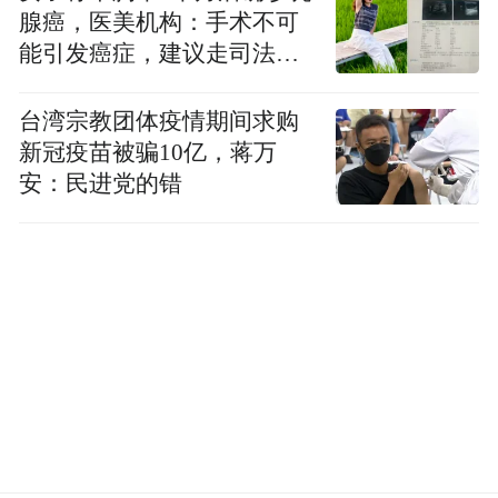
学习实践的乐园。此次活动为家校合力共育
腺癌，医美机构：手术不可
的又一重要举措，活动为以个人或集体形式
能引发癌症，建议走司法途
给种植基地捐赠各类物资的热心家长及代表
径
们颁发捐赠证书，为种植导师颁发导师聘
台湾宗教团体疫情期间求购
新冠疫苗被骗10亿，蒋万
书，同时为“一亩园”和“三分地”两个种植基
安：民进党的错
地进行揭牌仪式。