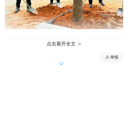
“推进绿美广东生态建设 促进人与自然和谐共
点击展开全文
生”。日前，镇委书记、镇第一林长赵智佳，
举报
镇委副书记、镇长黄荣峰等镇级林长及镇领
导班子全体成员参加2023年全省推进绿美广
东生态建设义务植树活动，用新年“添绿”的
形式，全面推行林长制工作，提振干部职工
精气神，努力在新一年里走出一条经济发展
和生态环境保护相辅相成、相得益彰的发展
新路。镇党政综合办、人大办、财政分局等
各单位负责人及东莞好人代表，镇新时代文