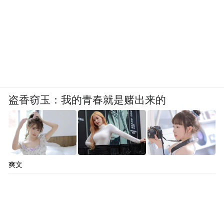
据悉，西溪小学通过构建“三课一体”劳动教
育课程，形成了“正思课”“习行课”“学技课”等
特色课程体系，今后，学校将以“一亩园三分
地”为主阵地，组织开展田园劳动实践，重视
盗香窃玉：我的青春就是赌出来的
自然乡土意识的培养，引导孩子们树立正确
的劳动价值观，在劳动中享受生活的美好。
植树节
爽文
3月4日，寮步镇中心小学家长志愿服务队协
同小太阳中心小学志愿服务分队到佛灵湖开
展义务植树志愿活动。