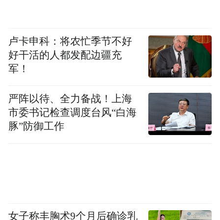
卢卡申科：将农忙季节不好
好干活的人都发配边疆充
军！
严阵以待、全力备战！上海
市委书记检查调度台风“白海
豚”防御工作
西溪小学在植树节来临之际，为了给孩子们
创造一个体验农耕种植、感受植物生长的场
所，在教学楼楼顶打造建设了爱心种植基地
——“一亩园”和“三分地”，以种植蔬菜为牵
引，将种植基地打造成为孩子们感受自然、
女子称丰胸术9个月后确诊乳