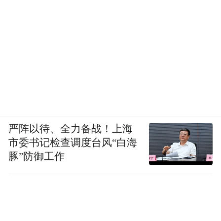
03
2022年，寮步镇共完成水源涵养林抚育150
亩、生物防火林带抚育21.5公里、松材线虫
严阵以待、全力备战！上海
病防治754.05亩、薇甘菊防治2800亩等林业
市委书记检查调度台风“白海
生态建设项目。在“林长制”格局下，助推森
豚”防御工作
林抚育管理工作提质升级。