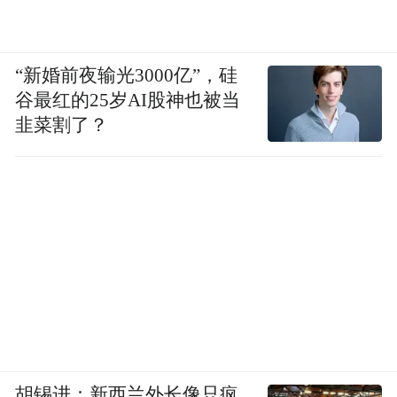
“新婚前夜输光3000亿”，硅
04
谷最红的25岁AI股神也被当
韭菜割了？
目前，香市公园林相改善已初见成效，通过
“绿化、美化、彩化和香化”景区绿道，优化
香市公园森林景观，营造叶色变化的乡土植
物群落，提高森林质量及其观赏性，提升城
乡绿化的生态效益、景观效益和惠民效益。
胡锡进：新西兰外长像只疯