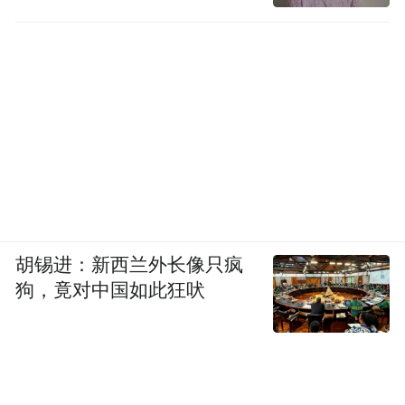
土、种苗、填土、浇水灌溉……大家相互协
助，一双双稚嫩的小手不停地忙碌着，呈现
出一派热火朝天的劳动景象，怀着对绿色生
命的渴盼与尊重，同心协力地播种下希望的
幼苗，亲身感受亲近大自然的快乐。
胡锡进：新西兰外长像只疯
狗，竟对中国如此狂吠