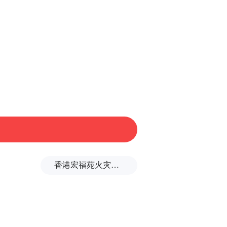
香港宏福苑火灾跨部门调查最终报告：大火或由烟头引起