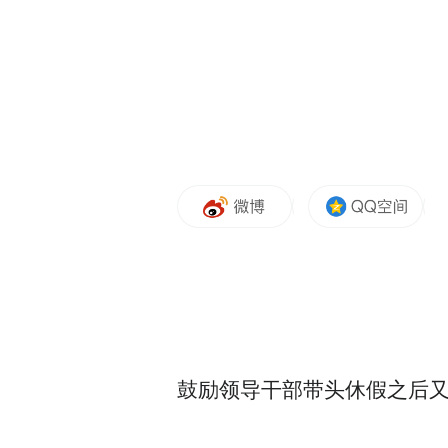
张博恒
鼓励领导干部带头休假之后
在本场比赛中，张博恒六项全
操、鞍马、双杠三个单项的