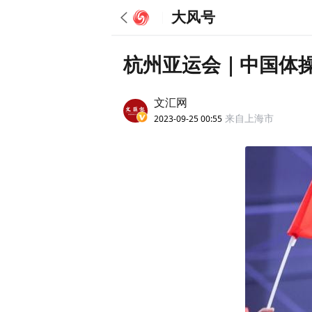
大风号
杭州亚运会｜中国体
文汇网
2023-09-25 00:55
来自上海市