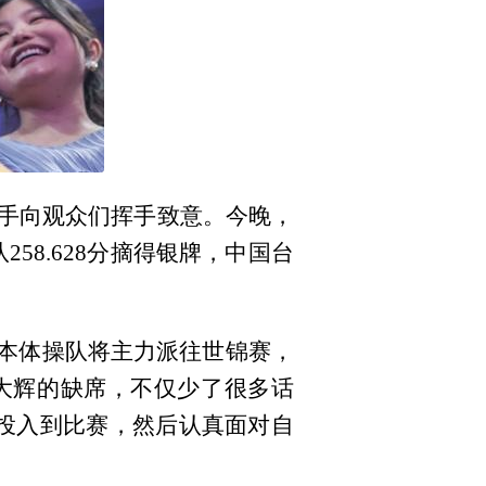
手向观众们挥手致意。今晚，
58.628分摘得银牌，中国台
日本体操队将主力派往世锦赛，
大辉的缺席，不仅少了很多话
投入到比赛，然后认真面对自