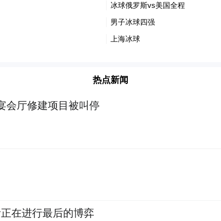
热点新闻
宴会厅修建项目被叫停
伊正在进行最后的博弈