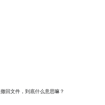
又撤回文件，到底什么意思嘛？
勤，以88.564分的成绩排名第一，轻松晋级男
决赛参赛资格。“亚运会对我来说是一次中考，也