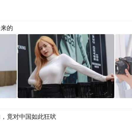
出来的
狗，竟对中国如此狂吠