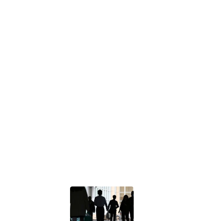
子个人全能决赛，同时获得自由
是巴黎奥运会前最后一次综合