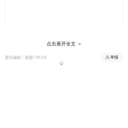
点击展开全文
本次LABA美国偶像奖从2023年3月就开始筹
举报
责任编辑：港股7 PF156
备和遴选,美国本土,欧洲,亚洲都有众多艺术
家和艺术相关优秀人才积极参与其中。旅美
经济学家向凌云Lingyun Xiang凭借在新兴产
业金融方面的杰出贡献与帮助发展中国家促
进经济发展、解决全球贫富分化问题而获得
第三届LABA美国偶像奖,这也是经济与金融
行业唯一的获奖人。