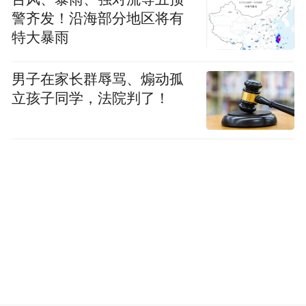
警齐发！沿海部分地区将有
对冲基金之父威廉·雅克William Jacques
特大暴雨
现场颁奖典礼环节最有趣和感人至深的是,知
男子在家长群辱骂、煽动孤
名电影制片人,Pair of Thieves 服装公司的联合
立孩子同学，法院判了！
创卡什·沃伦 Cash Warren除了携手巨星太太
杰西卡·阿尔芭 Jessica Alba来参与颁奖典礼外,
他作为迈克尔·沃伦的儿子亲自给获奖者迈克
尔·沃伦Michael Warren 颁奖。知名篮球运动
员,知名演员电视艾美奖获得者,知名摄影师迈
克尔·沃伦Michael Warren 因此而泪洒颁奖舞
台。
“特别声明：以上作品内容(包括在内的视频、图片或音