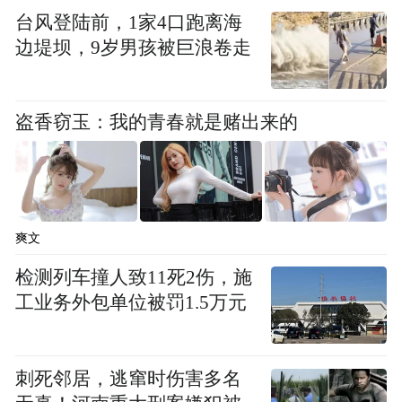
台风登陆前，1家4口跑离海
边堤坝，9岁男孩被巨浪卷走
盗香窃玉：我的青春就是赌出来的
爽文
西好莱坞艺术委员会主席托德·威廉姆斯Todd
检测列车撞人致11死2伤，施
Willsmson、英国皇家学会加州主席凯伦·坎特
工业务外包单位被罚1.5万元
尔公主Karen Cantrell、美国偶像奖获得者向
凌云Lingyun Xiang、好莱坞影星杰西卡·阿尔
芭Jessica Alba、艾美奖获得者迈克尔·沃伦
刺死邻居，逃窜时伤害多名
Michael Warren(浙江卫视国际)