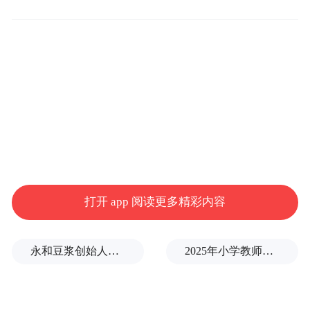
打开 app 阅读更多精彩内容
旅美经济学家向凌云Lingyun Xiang获颁美国
永和豆浆创始人林炳生逝世，享年70岁
2025年小学教师减少13.19万
偶像奖