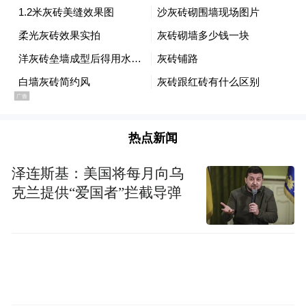
获得者雷米·阿农,美国知名艺术家莉莎·舒尔
特,英国皇家学会RSSG加州主席凯伦·坎特尔
公主Karen Cantrell,西好莱坞艺术委员会主席
托德·威廉姆森Todd Williamson,奥斯卡评委三
次小金人获得者保罗·奥托森,格莱美奖评委知
名音乐人凯伦·韩,艾美奖三次获得者杰奎琳·
热点新闻
刘易斯,美国国际纪录片创会主席哈里森·安
格,法国骑士勋章获得者菲利普·米尔格罗姆,
泽连斯基：美国将每月向乌
好莱坞资深摄影雪莉·迪特曼,世界和平音乐创
克兰提供“爱国者”拦截导弹
办人美国偶像(American Icon Awards)制片人
道格拉斯·伊万诺维奇,美国联合国协会艾克·
卡马萨尼,美国国际知名律师杰西·韦纳等20多
位专家评审团。