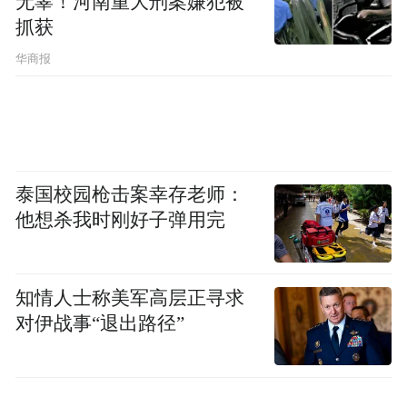
无辜！河南重大刑案嫌犯被
抓获
当晚参与的颁奖嘉宾除上一届的获奖者四次
华商报
格莱美参与奖获得者斯蒂芬妮·斯普鲁尔
Stephanie Spruill,宝尔博物馆行政官、国际美
容达人孙佐赫娜Zehra Sun,国际知名律师Lisa
Smith,LABA国际艺术节双年展新闻发言人托
泰国校园枪击案幸存老师：
德·威廉姆森Todd Williamson和LABA国际艺
他想杀我时刚好子弹用完
术节双年展共同主席莉萨·舒尔特,也有组委会
特邀的颁奖嘉宾,对冲基金之父威廉·雅克
William Jacques,美国医疗技术公司Masimo 的
知情人士称美军高层正寻求
对伊战事“退出路径”
董事长兼首席执行官乔·基亚尼Joe Kiani以及
电影狮子王大导演罗伯特·明可夫 Robert
Minkoff和明星太太克里斯托·明可夫Crystal