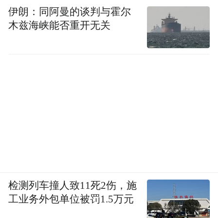
频)为凤凰网旗下自媒体平台“大风号”用户上传并发
伊朗：同阿曼的谈判与霍尔
布，本平台仅提供信息存储空间服务。
Notice: The content above (including the videos,
木兹海峡能否重开无关
pictures and audios if any) is uploaded and posted
by the user of Dafeng Hao, which is a social media
platform and merely provides information storage
space services.”
检测列车撞人致11死2伤，施
工业务外包单位被罚1.5万元