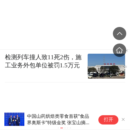
检测列车撞人致11死2伤，施
工业务外包单位被罚1.5万元
中国山药烘焙类零食首获“食品
中国画家获
打开
界奥斯卡”特级金奖 张宝山摘得
桂冠