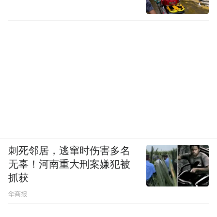
刺死邻居，逃窜时伤害多名
无辜！河南重大刑案嫌犯被
抓获
华商报