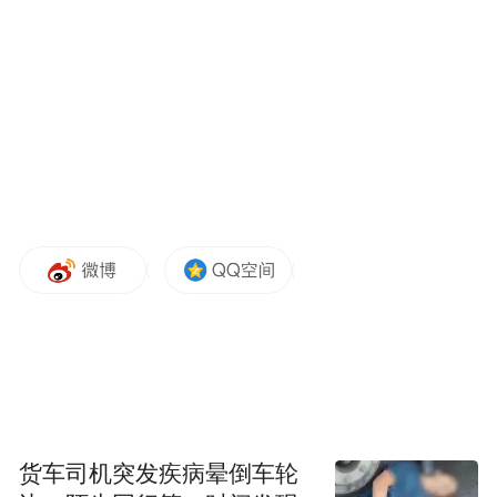
LABA美国偶像奖(LABA ICON AWARDS
COMMITTEE)组委会从第一届凯伦·坎特尔
Karen Cantrell公主到第二届托德·威廉姆森
Todd Williamson分别担任评委会主席。比起
第一届和第二届,本次亚洲籍艺术家、经济学
家都榜上有名。而且从这一届开始,除了源于
过去两届的组委会推荐制,又增加洛杉矶本土
评委的投票表决通过制。也就是洛杉矶20位
评委分别代表全球200位评委手握200张选票
按LABA组委会的标准和规定投向组委会推
荐的全球偶像奖候选人。
货车司机突发疾病晕倒车轮