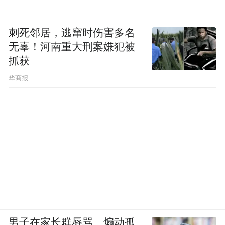
刺死邻居，逃窜时伤害多名
无辜！河南重大刑案嫌犯被
抓获
华商报
男子在家长群辱骂、煽动孤