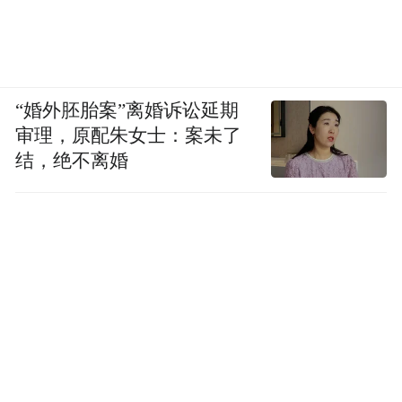
同的例子，并给 AI 数百次逐步解决问题的机
会，当我们使用强化学习来奖励它做得越来
越好时。
“婚外胚胎案”离婚诉讼延期
因此，通过数百个不同的主题、数百万个不
审理，原配朱女士：案未了
结，绝不离婚
同的例子和数百次不同的尝试，每次尝试都
会生成数万个 token。当你把所有这些放在一
起时，我们谈论的是数万亿的 token，以便训
练该模型。