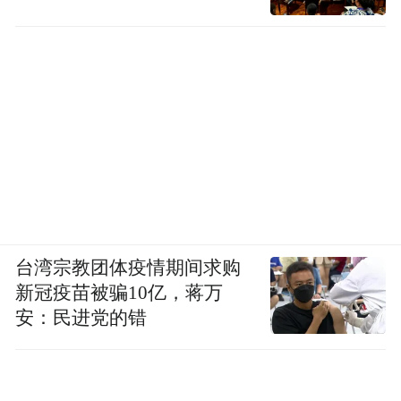
10 倍的 token 和 10 倍的速度意味着我们必须
进行的计算量很容易达到 100 倍。
因此，您将在本次演示的其余部分看到：我
们进行推理所需的计算量大大高于过去。那
么，问题就变成了，我们如何教 AI 如何执行
我刚才描述的内容？如何执行这个思维链？
一种方法是，我们必须教 AI 如何推理。正如
台湾宗教团体疫情期间求购
我之前提到的，在训练中，我们必须解决两
新冠疫苗被骗10亿，蒋万
个根本问题：数据从何而来，以及我们如何
安：民进党的错
避免受到人为输入的限制？我们可以执行的
数据和人为演示的数量是有限的。这是过去
强化学习和可验证的结
几年的重大突破：