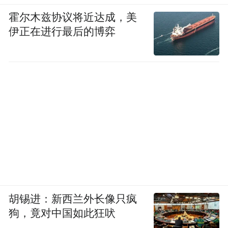
AI 中，然后它生成第二步、第三步和第四
霍尔木兹协议将近达成，美
伊正在进行最后的博弈
它不再只是生成一个接一个的
步。因此，
token 或单词，而是生成一系列代表推理步
骤的单词。因此产生的 token 数量大大增
加，我稍后会向您展示，很容易达到 100 倍
以上
。
那么，100 倍以上意味着什么？嗯，它可能
生成 100 倍以上的 token，正如我之前解释的
那样。或者，模型更加复杂，生成 10 倍以上
的 token，为了保持模型的响应速度和交互
胡锡进：新西兰外长像只疯
性，以免我们因等待其思考而失去耐心，我
狗，竟对中国如此狂吠
们现在必须以 10 倍的速度进行计算。因此，