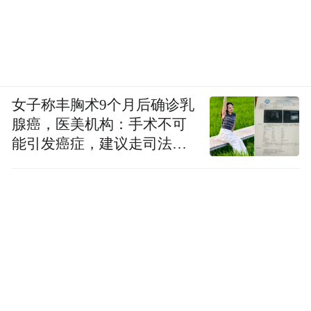
是预先创建内容，存储多个版本，并在使用
时提取我们认为合适的版本。
现在，AI理解上下文，理解我们正在询问的
内容，理解我们请求的含义，并生成它所知
女子称丰胸术9个月后确诊乳
道的内容。如果需要，它将检索信息，增强
腺癌，医美机构：手术不可
其理解，并为我们生成答案。它现在生成答
能引发癌症，建议走司法途
径
案，而不是检索数据。这从根本上改变了计
算的完成方式。计算的每一层都发生了转
变。在过去的几年中，尤其是过去的几年
中，发生了一项重大突破。人工智能的一项
根本进步。