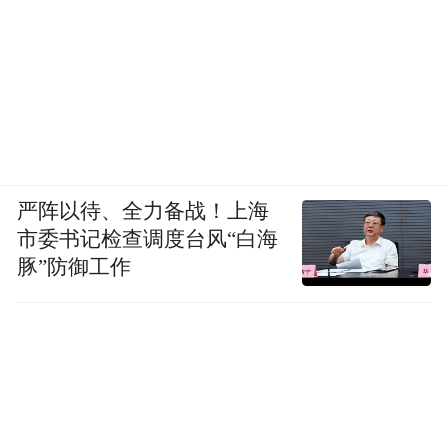
果
。
基本上，它涉及在 AI 逐步尝试攻击或参与解
决问题时，强化 AI 的学习。我们人类历史上
已经解决了许多问题，并且我们知道答案。
我们知道二次方程式的公式，如何解它。我
严阵以待、全力备战！上海
市委书记检查调度台风“白海
们知道如何解勾股定理，直角三角形的规
豚”防御工作
则。我们知道许多许多数学、几何、逻辑和
科学的规则。我们可以给它一些谜题游戏。
约束条件、约束类型的问题，比如数独，诸
如此类的问题，等等。我们有数百个这样的
问题空间，我们可以在其中生成数百万个不