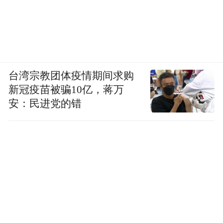
来了更多新的合作伙伴。因此，GTC现在非
常拥挤。要容纳更多人参加GTC，唯一的办
法就是我们要发展圣何塞。我们正在努力。
我们有很多土地可以使用。我们必须发展圣
台湾宗教团体疫情期间求购
何塞。这样我们才能让GTC有活力。我站在
新冠疫苗被骗10亿，蒋万
安：民进党的错
这里，真希望你们所有人都能看到我所看到
的。我们正身处体育场之中。去年是我们恢
复现场活动的第一年。那就像一场摇滚音乐
会。GTC被形容为AI的伍德斯托克音乐节。
今年它被形容为AI的超级碗。