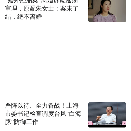
“婚外胚胎案”离婚诉讼延期
的公司，亚马逊、Azure、GCP 和 OCI。四大
审理，原配朱女士：案未了
CSP，不包括 AI 公司，不包括所有初创公
结，绝不离婚
司，不包括企业，不包括一大堆东西。只有
这四个，只是为了让您了解 Hopper 的峰值年
份和 Blackwell 的第一年之间的比较。好的，
Hopper 的峰值年份和 Blackwell 的第一年。
所以你可以看到，事实上，AI 正在经历一个
拐点。
它变得更有用，因为它更聪明，它可以推
理。它被更多地使用。你可以看出它被更多
严阵以待、全力备战！上海
地使用了，因为每当你现在去使用 ChatGPT
市委书记检查调度台风“白海
时，似乎你必须等待越来越长的时间，这是
豚”防御工作