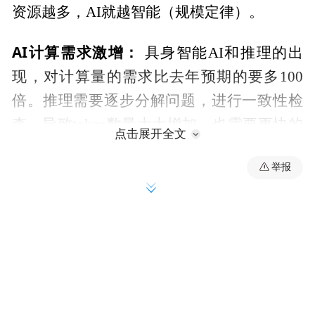
资源越多，AI就越智能（规模定律）。
AI计算需求激增：
具身智能AI和推理的出
现，对计算量的需求比去年预期的要多100
倍。推理需要逐步分解问题，进行一致性检
查，导致token数量大大增加，也需要更快的
点击展开全文
计算速度。
举报
AI工厂：
数据中心正在从基于检索的计算向
基于生成的计算转变，需要构建AI工厂来生
成token，并重组为各种信息。
加速计算和 CUDAX 库：
不仅AI需要加速，
物理学、生物学等领域也需要加速框架。