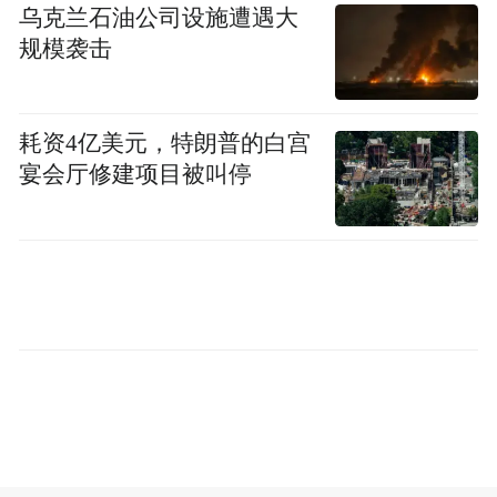
乌克兰石油公司设施遭遇大
开始之前设计和优化AI工厂。
规模袭击
NVIDIA路线图：
耗资4亿美元，特朗普的白宫
Blackwell Ultra将在今年下半年推出，性能进
宴会厅修建项目被叫停
一步提升。
Rubin 平台将于明年推出，采用全新 CPU、
GPU 和网络智能网卡。Rubin Ultra预计2027
下半年推出。
新一代平台命名为Feynman。
异构扩展与硅光子学：
未来将扩展到数十万