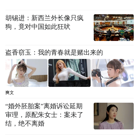
引擎由DeepMind、迪士尼研究院和NVIDIA
合作开发。Groot N1人形机器人的通用基础
胡锡进：新西兰外长像只疯
模型开源。
狗，竟对中国如此狂吠
演讲全文
盗香窃玉：我的青春就是赌出来的
黄仁勋：
多么令人惊叹的一年，我们有很多
令人难以置信的事情要谈。我只是想让您知
道，我在这里没有退路。没有剧本，没有提
词器，而且我有很多内容要讲。所以让我们
爽文
开始吧。
“婚外胚胎案”离婚诉讼延期
审理，原配朱女士：案未了
首先，我想感谢所有的赞助商和所有参与本
结，绝不离婚
次会议的杰出人士。几乎每个行业都有代表