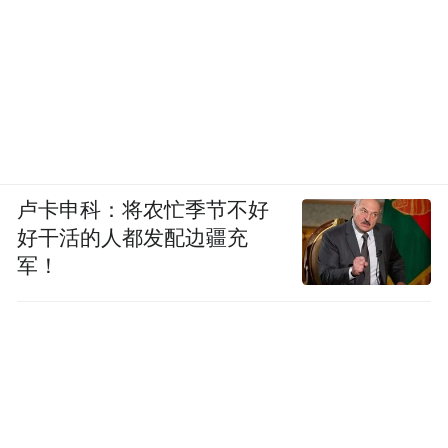
也许它会用几种不同的方法来解决问题，并
选择最佳答案。也许它会用多种方法解决同
一个问题，通过检查来确保一致性。或者，
也许在得出答案后，它会将其代回方程式，
比如二次方程式，以确认它确实是正确的答
卢卡申科：将农忙季节不好
案，而不是一次性脱口而出。
好干活的人都发配边疆充
军！
还记得两年前，当我们开始使用 ChatGPT
时，它本身就是一个奇迹，但很多复杂的问
题，甚至是简单的问题，它都无法正确回
答。这在当时是可以理解的。它只会尝试一
次，依赖于从预训练数据或其他经验中学习
到的东西，然后像一个“萨满”一样脱口而