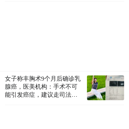
一件好事。这说明很多人都在有效地使用
它。训练这些模型和推理这些模型所需的计
算量已经大大增加。仅仅一年时间，随着
Blackwell 刚刚开始发货，你就可以看到 AI
基础设施令人难以置信的增长。
嗯，这反映在整个计算领域。我们现在看到
分析师对全球数据中心（包括 CSP 和企业）
到本十年末（到 2030 年）资本支出增长的紫
女子称丰胸术9个月后确诊乳
我预计数据中心的建
色预测。我之前说过，
腺癌，医美机构：手术不可
设将达到一万亿美元
能引发癌症，建议走司法途
，而且我相当肯定我们
径
很快就会达到这个目标。
目前正在同时发生两个动态。第一个动态