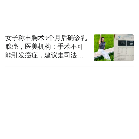
出。
现在，我们有了能够逐步推理的 AI，它们使
思维链
最佳结
用一种名为“
”的技术，包括“
女子称丰胸术9个月后确诊乳
果
腺癌，医美机构：手术不可
”技术、一致性检查和各种路径规划策略。
能引发癌症，建议走司法途
我们现在拥有能够分解问题并逐步推理的
径
AI。因此，您可以想象一下我们生成的
tokens 数量，虽然 AI 的基本技术仍然相同
——生成下一个 token 并预测下一个 token。
现在的不同之处在于，下一个 token 构成了
第一步，然后之后的下一个 token 继续推理
过程。
生成第一步，第一步又作为输入重新输入到