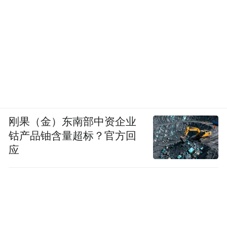
当然，在代理AI的基础之上，存在着一些非
推理
常新的东西：
。下一波浪潮已经发生，
机器人技
今天我们将对此进行大量讨论。
术，它由物理AI——理解物理世界的AI驱
动。它理解摩擦和惯性，因果关系和物体永
久性等概念
。当某些东西不可见时，并不意
味着它已经消失；它仍然存在，只是看不
刚果（金）东南部中资企业
钴产品铀含量超标？官方回
见。这种理解物理世界，三维世界的能力，
应
将使我们能够进入一个我们称之为物理AI的
新AI时代，它将推动机器人技术的发展。
这些阶段中的每一个，每一波浪潮，都为我
们所有人开辟了新的市场机会。它为GTC带