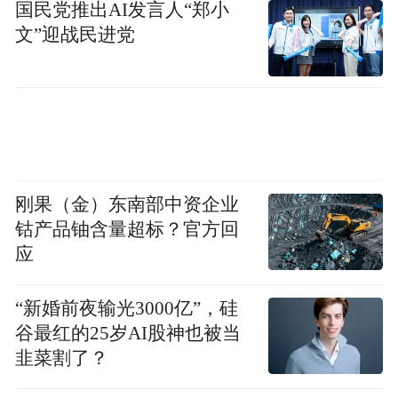
在这里。医疗保健、交通运输、零售，当然
国民党推出AI发言人“郑小
还有计算机行业。看到大家真的太好了，感
文”迎战民进党
谢你们赞助这次活动。
刚果（金）东南部中资企业
钴产品铀含量超标？官方回
应
“新婚前夜输光3000亿”，硅
谷最红的25岁AI股神也被当
GTC始于GeForce。一切都始于GeForce，今
韭菜割了？
天，我这里有一块G-Force 5090。令人难以置