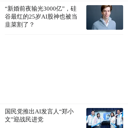
如何
个阶段，涉及到三个基本问题。首先，
“新婚前夜输光3000亿”，硅
解决数据问题
谷最红的25岁AI股神也被当
？为什么这很重要，是因为AI
韭菜割了？
是一种数据驱动的计算机科学方法。它需要
数据来学习。它需要数字体验来获取知识和
获得见解。那么，如何解决数据问题？
如何在没有人类参与的情况
第二个问题是，
下解决训练问题
？为什么人类的参与从根本
上具有挑战性，是因为我们只有这么多时
间。我们希望AI以超人的速度、实时地以及
人类无法比拟的规模进行学习。因此，第二
国民党推出AI发言人“郑小
个问题是，如何训练模型？
文”迎战民进党
如何创建或找到一种