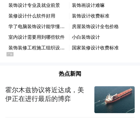
个GPU，横向扩展连接是关键。NVIDIA 推
出世界首个共封装光器件 (CPO)，实现 1.6
Tbps 的传输速率，降低能耗。
企业级计算：
NVIDIA 正在彻底改变企业
IT，未来的企业存储系统将实现 GPU 加速。
NVIDIA DGX Station 将为全球数据科学家和
研究人员制造。
热点新闻
霍尔木兹协议将近达成，美
开源NIMS模型:
推出完全开源的企业级模
伊正在进行最后的博弈
型，可下载并在任何地方运行。
机器人技术和物理AI：
机器人时代来临，物
理AI将体现在各行业机器人中。Newton物理