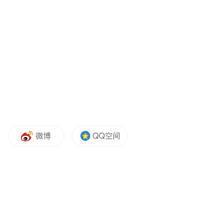
数据中心转型：
Blackwell正在全面生产，并
在计算机架构上做出了根本性的转变，从横
向扩展到纵向扩展。通过解耦 NVLink 和液
冷技术，实现单机架百亿亿次计算能力。
推理是关键：
推理是计算的终极挑战，需要
大量的flops、带宽和内存。Dynamo 是AI工
厂的操作系统，可以完成所有复杂的操作。
Blackwell的性能优势：
Blackwell相比
Hopper在同等功耗下，性能提升25倍，节能
效果显著。
AI工厂蓝图：
NVIDIA Omniverse Blueprint
for AI Factory Digital Twins 允许在物理建造