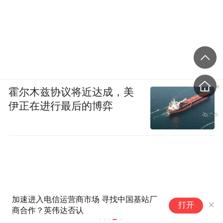
是，绝大多数增长可能会加速。我们早就知
道，通用计算已经走到了尽头，我们需要一
种新的计算方法。世界正在经历一个平台转
变，从运行在通用计算机上的手工编码软件
转变为运行在加速器和 GPU 上的机器学习软
件。这种计算方式现在已经超过了临界点，
霍尔木兹协议将近达成，美
伊正在进行最后的博弈
我们正在看到世界数据中心建设中出现的拐
点。
第二个动态是，人们越来越认识到，软件的
未来需要资本投资。这是一个非常重要的想
法。过去我们编写软件并将其运行在计算机
加速进入电信运营商市场 寻找中国基站厂
上，而未来计算机将为软件生成 token。因
打开
商合作？英伟达否认
计算机已经成为 token 的生成器，而不
此，