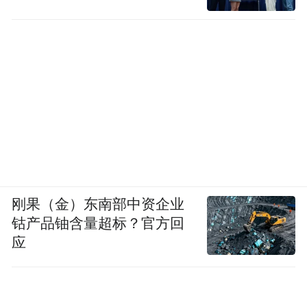
第三个问题涉及扩展。
算法，使得你提供的资源越多——无论资源
是什么——AI就越智能
？这被称为规模定
律。去年……这就是几乎整个世界都犯错的
地方。AI 的计算需求和扩展定律比预想的更
有韧性，实际上是超加速的。由于具身智能
AI 和推理的出现，我们现在需要的计算量，
比去年这个时候认为的至少要多 100 倍。
让我们来分析一下为什么会这样。首先，让
刚果（金）东南部中资企业
钴产品铀含量超标？官方回
我们从 AI 的能力入手，倒推一下。正如我提
应
到的，具身智能 AI 的基础是推理。我们现在
拥有可以推理的 AI，其根本在于逐步分解问
题。