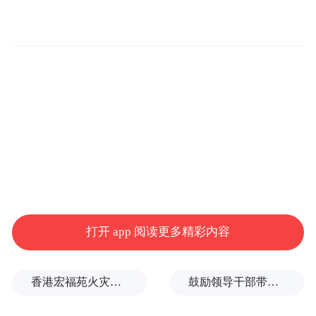
CUDAX库是各科学领域的加速框架。
CUDA生态系统：
CUDA的广泛安装基础和
庞大的开发者社区是加速计算的基础。
云端AI和边缘计算：
AI起源于云端，但将无
处不在。NVIDIA正在构建完整的堆栈，将AI
放入边缘，改造无线电网络。
自动驾驶：
自动驾驶汽车的时代已经到来，
NVIDIA构建的技术被广泛使用，并与通用汽
打开 app 阅读更多精彩内容
车（GM）合作构建未来的自动驾驶汽车。
NVIDIA Halos 关注汽车安全。
香港宏福苑火灾跨部门调查最终报告：大火或由烟头引起
鼓励领导干部带头休假之后又撤回文件，到底什么意思嘛？