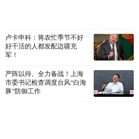
信的是，25年后，在我们开始研发GeForce的
25年后，G-Force在世界各地都已售罄。这是
5090，Blackwell世代。与4090相比，您可以
看到它的体积小30%，散热性能好30%，表
卢卡申科：将农忙季节不好
现出令人难以置信的性能。甚至很难比较。
好干活的人都发配边疆充
军！
严阵以待、全力备战！上海
市委书记检查调度台风“白海
豚”防御工作