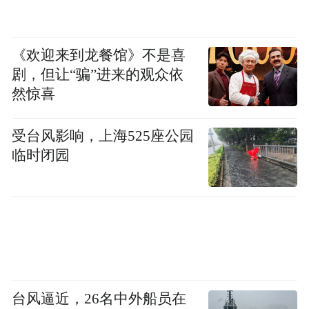
选择，车内空间更大，车身足够轻量化，相
比同级竞品操控更好，电耗控制得更好，这
《欢迎来到龙餐馆》不是喜
就足够吸引特斯拉的目标客群了。如果特斯
剧，但让“骗”进来的观众依
拉能够在舒适性配置方面更进一步，我想会
然惊喜
更有竞争力。至于特斯拉的定价，不用担
受台风影响，上海525座公园
心，毕竟特斯拉是最会根据市场热度来调节
临时闭园
价格政策的选手之一，只要Model Y L价格合
理，Model Y家族还会继续成为纯电SUV销
冠，你认为呢？
“特别声明：以上作品内容(包括在内的视频、图片或音
频)为凤凰网旗下自媒体平台“大风号”用户上传并发
布，本平台仅提供信息存储空间服务。
台风逼近，26名中外船员在
Notice: The content above (including the videos,