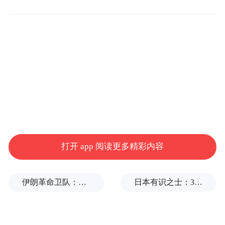
此前预售时，乐道L90租电模式下的价格不到
20万已经很有关注度了，现在直接18万不
到，的确让人有些惊喜，因此不少网友表
示，乐道L60没卖爆，反而是价格更高的L90
可能要卖爆了。
打开 app 阅读更多精彩内容
伊朗革命卫队：将保持对海峡控制至敌方接受全部条件
日本有识之士：32名中国劳工本不该命丧长崎