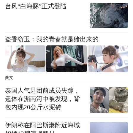
台风“白海豚”正式登陆
盗香窃玉：我的青春就是赌出来的
学BBA玩加长，特斯拉稳固豪华电车市场地
位
而现在，Model Y在这些优势基础上，又准备
爽文
加长了，推出6座版本，的确是很聪明的。在
泰国人气男团前成员失踪，
中国市场，豪华品牌中奥迪首开加长之风，
遗体在湄南河中被发现，背
后来奔驰宝马纷纷跟进，谁不加长，谁就无
包内现20公斤水泥砖
法获得中国消费者的青睐。历史经验证明，
加长就是中国豪华车市场竞争中最简单有效
伊朗称在阿巴斯港附近海域