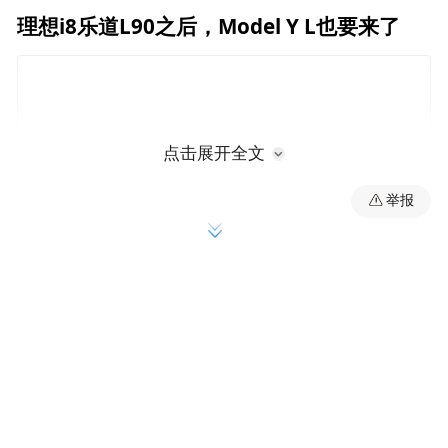
理想i8乐道L90之后，Model Y L也要来了
点击展开全文
举报
理想i8上市发布会的第二天，也就是7月31
日，乐道L90 也正式上市了，同样是大三排6
座纯电SUV，整车购买起售价26.58万元，电
池租用方式购买起售价17.98万元——要知道