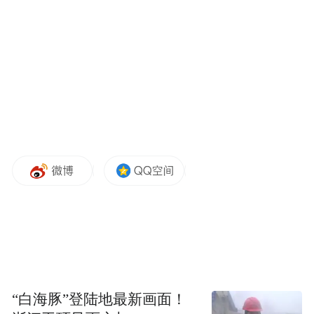
不得不说，6座纯电SUV市场竞争是越来越激
烈了，前有问界M8，现有理想i8，乐道
L90，今年秋天还会有特斯拉Model Y的加长
版，也就是Model Y L，特斯拉称之为全场景
大六座豪华SUV。在新车上市之前，特斯拉
想要在愈发激烈的市场竞争中保持销冠地
位，似乎除了不断加码优惠权益外别无他
法，但其实并不是这样的。特斯拉有自己的
核心优势，比如领先的能耗水平，用户的口
碑传播，科技精英形象等等，甚至还有安全
方面的优势。
“白海豚”登陆地最新画面！