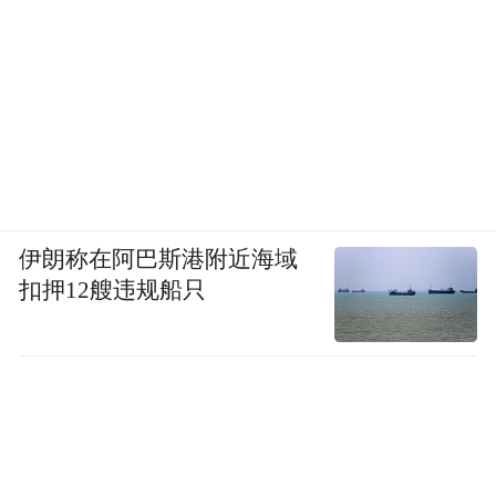
伊朗称在阿巴斯港附近海域
扣押12艘违规船只