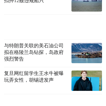
扣押12艘违规船只
的办法。对于大多数消费者而言，加长版价
格并不比标轴版更贵，但是能够获得更大的
空间，更有排面的气场，是相比标轴版原汁
原味操控感受更有性价比的一个选择。
与特朗普关联的美石油公司
拟在格陵兰岛钻探，岛政府
强烈警告
复旦网红留学生王水牛被曝
玩弄女性，胡锡进发声
这个秋天，Model Y L将带来6座纯电SUV新