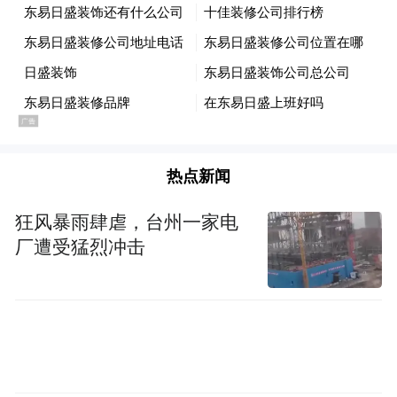
了自己Model Y车型获得2025美国IIHS碰撞评
价的Top Safety Pick+（顶级安全之选+）的成
绩，以及美国行车数据中特斯拉行车安全是
普通车辆的9.5倍的情况。在中国保险汽车安
全指数（C-IASI）2025年测评中，10余项安
全相关测试，Model 3获“全优”评价。特斯拉
热点新闻
想要塑造的，是大家口中“能救命的车”的形
狂风暴雨肆虐，台州一家电
象。
厂遭受猛烈冲击