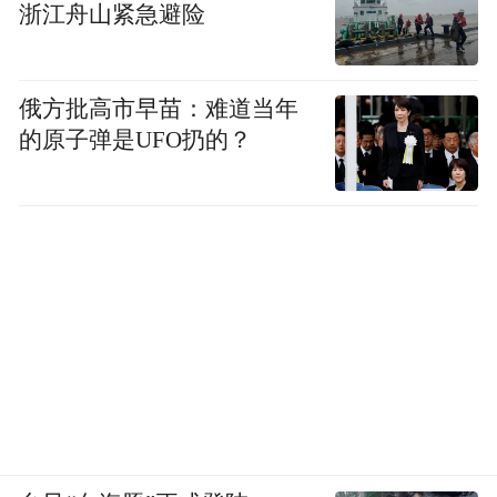
pictures and audios if any) is uploaded and posted
浙江舟山紧急避险
by the user of Dafeng Hao, which is a social media
platform and merely provides information storage
space services.”
俄方批高市早苗：难道当年
的原子弹是UFO扔的？