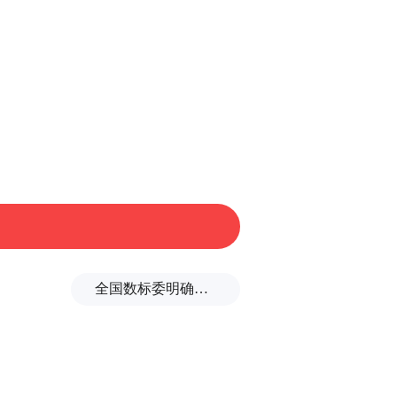
之后，徐嘉余迅速占据了领先位
自己保持的全国纪录。
全国数标委明确：所谓“数据国家标准编制费”系冒名收取
绩。
传并发布，本平台仅提供信息存储空间