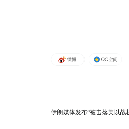
Notice: The content above (includ
which is a social media platform 
伊朗媒体发布“被击落美以战