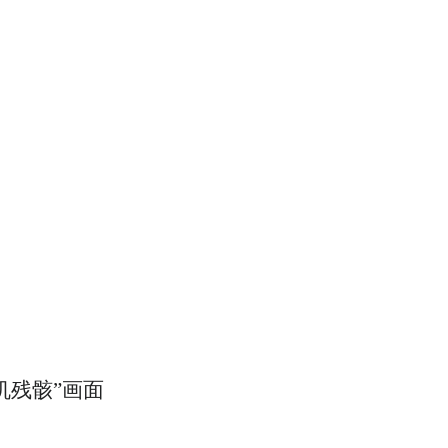
ing the videos, pictures and audios if any) is uploaded and
and merely provides information storage space services.”
机残骸”画面