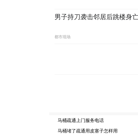
男子持刀袭击邻居后跳楼身
都市现场