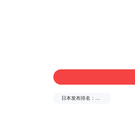
半决赛徐嘉余在第2组第4泳
置，冲刺阶段状态出色的徐嘉
日本发布排名：中国第1，日本第13
在徐嘉余的带动之下，湖北队
“特别声明：以上作品内容(包括在
服务。