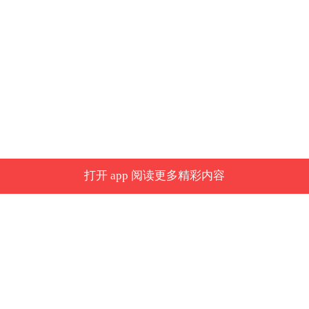
打开 app 阅读更多精彩内容
道出发，他的出发反应时为0.53秒。比赛开始
余全力冲刺到边，完赛成绩为24秒36，打破了
的王梓成以24秒73的成绩完赛，刷新个人最好成
内的视频、图片或音频)为凤凰网旗下自媒体平台“大风号”用户上