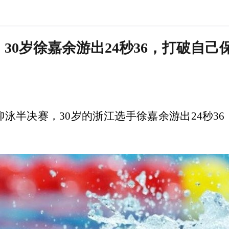
：30岁徐嘉余游出24秒36，打破自
米仰泳半决赛，30岁的浙江选手徐嘉余游出24秒36