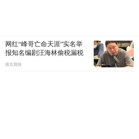
网红“峰哥亡命天涯”实名举
报知名编剧汪海林偷税漏税
南京晨报