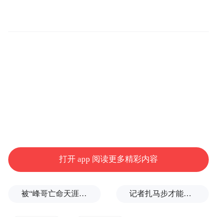
有外国网民在社交平台X上转发了该视频，
并转发了《华盛顿邮报》的一则报道——五
角大楼数周来一直在准备针对伊朗的地面军
事行动。
打开 app 阅读更多精彩内容
被“峰哥亡命天涯”举报偷税漏税，《铁齿铜牙纪晓岚》编剧汪海林回应
记者扎马步才能站稳，“白海豚”逼近浙江舟山，沿海已掀起大浪