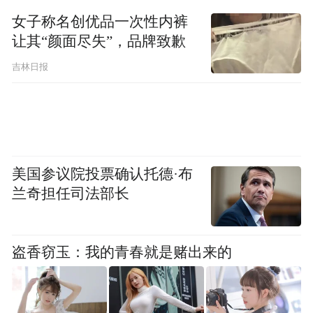
上解释道，“我不是因为高兴才笑，这是焦虑
女子称名创优品一次性内裤
反应。”
让其“颜面尽失”，品牌致歉
她写道：“我那时刚刚结束了与一名军人的交
吉林日报
流，他当时情绪激动、很害怕，并向我表达
了这些感受，实话说，我当时努力忍住不
哭。”
美国参议院投票确认托德·布
“特别声明：以上作品内容(包括在内的视频、图片或音
兰奇担任司法部长
频)为凤凰网旗下自媒体平台“大风号”用户上传并发
布，本平台仅提供信息存储空间服务。
Notice: The content above (including the videos,
pictures and audios if any) is uploaded and posted
盗香窃玉：我的青春就是赌出来的
by the user of Dafeng Hao, which is a social media
platform and merely provides information storage
space services.”