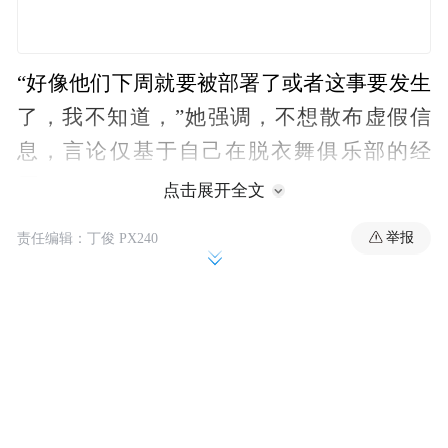
“好像他们下周就要被部署了或者这事要发生
了，我不知道，”她强调，不想散布虚假信
息，言论仅基于自己在脱衣舞俱乐部的经
历。
点击展开全文
举报
她还说，很多人其实非常善良，看起来很年
责任编辑：丁俊 PX240
轻，“像胎儿一样”。
她称，在十年的工作中，这是她第一次遇到
军人如此频繁、如此大方地为她的服务花
钱。