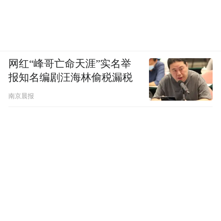
网红“峰哥亡命天涯”实名举
报知名编剧汪海林偷税漏税
南京晨报