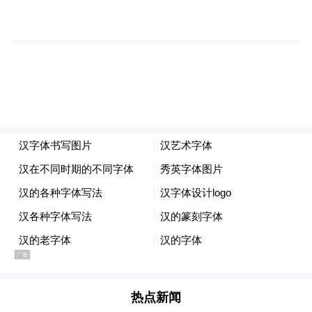
有外国网民调侃，观察基地周边的脱衣舞俱
乐部，可以轻易判断出哪支部队将被部署，
堪比五角大楼披萨指数。有外国网民称，他
们理应享受快乐，这是他们最后一次这样做
的机会了。有外国网民认为，作为军人，他
们不应该感到沮丧。还有外国网民指出，
Charm Daze止不住地微笑，像这样的人对于
当前的局势毫无概念，人们尚未做好准备，
面对即将发生的翻天覆地的变化。
当地时间3月29日，Charm Daze在社交平台X
热点新闻