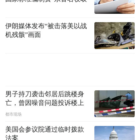
伊朗媒体发布“被击落美以战
机残骸”画面
男子持刀袭击邻居后跳楼身
亡，曾因噪音问题投诉楼上
都市现场
美国会参议院通过临时拨款
法案