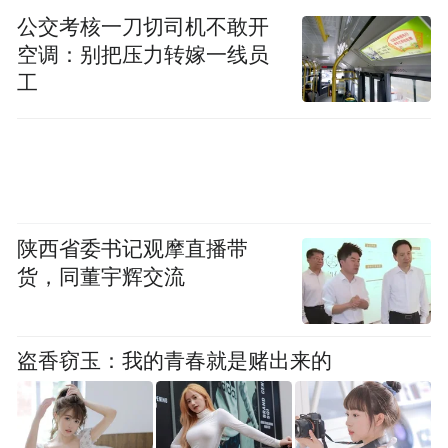
体微微前倾，用腹部发力（而非喉咙），快
公交考核一刀切司机不敢开
速收缩胸廓，通过喉咙发出“哈”的短促声
空调：别把压力转嫁一线员
音，连续咳嗽2-3次，利用气流冲击力将深部
工
痰液推向气道。
3.咳嗽后缓慢用嘴呼气，休息1-2分钟，重复
上述动作2-3组。若痰液黏稠，可先喝温水湿
润气道，再进行咳嗽。
陕西省委书记观摩直播带
货，同董宇辉交流
胡赛特别提醒，肋骨骨折的典型表现就是胸
壁局部疼痛，活动或咳嗽时疼痛加剧。如果
盗香窃玉：我的青春就是赌出来的
您有持续剧烈咳嗽的情况，并有不明原因的
胸壁疼痛症状，应及时到医院就诊，明确病
因，对症治疗。