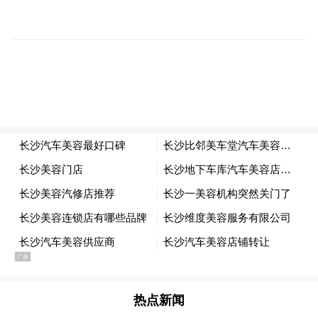
嗽明显好转，骨折部位逐渐愈合，疼痛也随
之消失。
那如何“科学”咳嗽呢？
科学咳嗽的核心是“先蓄气、再发力、巧排
痰”：
1.坐直身体（卧床者可垫高上半身），双肩
放松，用鼻子缓慢深吸气，让空气充分进入
肺部，使胸廓扩张到最大，屏住呼吸2-3秒，
为咳嗽积累足够气流。
热点新闻
2.双手环抱胸部（或用手掌轻按腹部），身