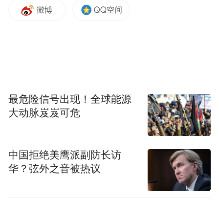
而帮助清除呼吸道。
“虽然咳嗽致肋骨骨折的情况并不常见，但在
特定情况下确实可能发生。”胡赛介绍，当咳
嗽非常剧烈，或者个体存在骨质疏松、肋骨
强度较低、或者体型较胖等问题时，剧烈咳
嗽产生的胸腔压力会超出肋骨承受范围，就
最危险信号出现！全球能源
可能导致肋骨被“勒断”，引发骨折。
大动脉岌岌可危
他进一步解释，肋骨骨折后，咳嗽会刺激受
中国拒绝美鹰派副防长访
伤的区域，从而引起剧痛。这是身体的自然
华？弦外之音被热议
保护反应，也是身体试图保护受伤区域，避
免进一步损伤的信号。
所幸，经过一段时间的规范治疗，小杨的咳