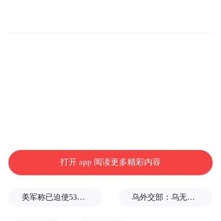
（▲AI图）
长沙市第四医院急诊急救中心副主任、主任
医师胡赛
解释，咳嗽是一种自然的生理反
应，当呼吸道中有异物、分泌物或其他刺激
打开 app 阅读更多精彩内容
物时，身体会通过咳嗽来试图清除这些刺激
物。咳嗽时，胸腔内的肌肉会进行强烈的收
美军称已迫使53艘商船改变航线
乌外交部：乌无意向保加利亚方向发射任何装备
缩，产生足够的压力将空气从肺部排出，从