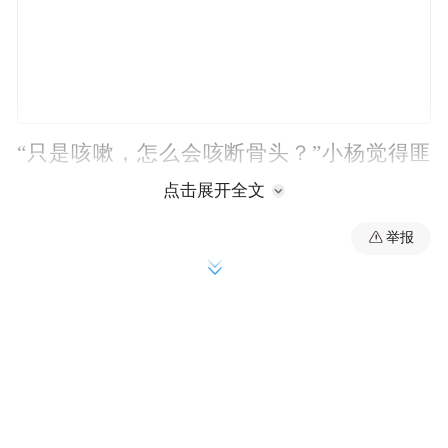
“只是咳嗽，怎么会咳断骨头？”小杨觉得匪
夷所思。
点击展开全文
举报
咳嗽为什么能“咳断”肋骨？