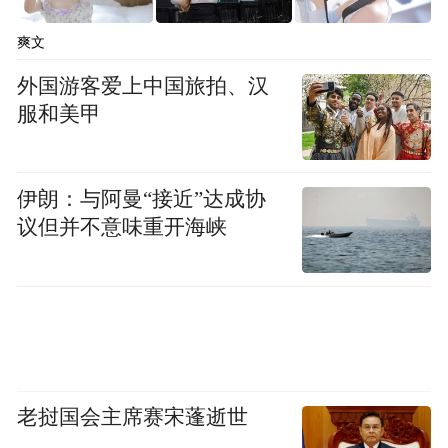
湖南医聊特约作者：长沙市第四医院 石文婷
爽文
外国游客爱上中国旅拍、汉
“特别声明：以上作品内容(包括在内的视频、图片或音
服和美甲
频)为凤凰网旗下自媒体平台“大风号”用户上传并发
布，本平台仅提供信息存储空间服务。
Notice: The content above (including the videos,
pictures and audios if any) is uploaded and posted
伊朗：与阿曼“接近”达成协
by the user of Dafeng Hao, which is a social media
议但并不意味重开海峡
platform and merely provides information storage
space services.”
老挝国会主席赛宋蓬逝世