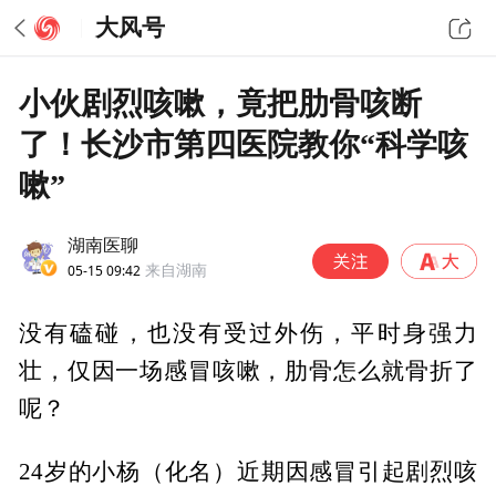
大风号
小伙剧烈咳嗽，竟把肋骨咳断
了！长沙市第四医院教你“科学咳
嗽”
湖南医聊
05-15 09:42
来自湖南
没有磕碰，也没有受过外伤，平时身强力
壮，仅因一场感冒咳嗽，肋骨怎么就骨折了
呢？
24岁的小杨（化名）近期因感冒引起剧烈咳