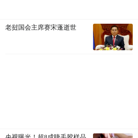
老挝国会主席赛宋蓬逝世
央视曝光！超8成睫毛胶样品