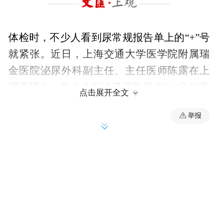
体检时，不少人看到尿常规报告单上的“+”号
就紧张。近日，上海交通大学医学院附属瑞
金医院泌尿外科副主任、主任医师陈露在上
观直播中，为公众解读了尿常规中“+”号的意
点击展开全文
义，并提醒：不用一味追求指标数值“清
举报
零”。
陈露称，尿常规检查中出现指标异常很普
遍，“没有异常才是少见”。体检单上常见的
“+”号主要有两类：白细胞“+”号，提示可能
存在感染或炎症；红细胞“+”号，提示可能出
血。肾脏到尿道之间的任何部位出现问题，