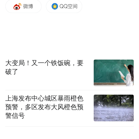
“尿隐血+”也很常见。“大量活动后，肾脏小
血管可能漏出少量红细胞，导致一过性血
尿，这属于生理性变化，”陈露称，食用大量
火龙果、服用抗血小板或抗凝药物，也可能
导致小便颜色改变或出现隐血。
大变局！又一个铁饭碗，要
对于反复慢性尿路感染伴随的长期隐血，陈
破了
露表示，也不必过分焦虑，“不要让它发展成
很严重的感染就可以了”。
上海发布中心城区暴雨橙色
预警，多区发布大风橙色预
他建议：检查之后把重要的问题排除掉，剩
警信号
下的问题都不重要。针对大部分异常数值，
长期随访观察即可。