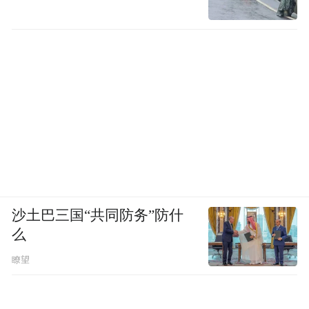
沙土巴三国“共同防务”防什
么
瞭望