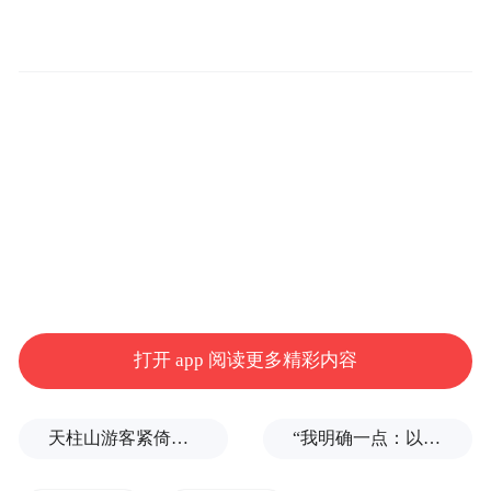
如肾结石、输尿管结石、感染、肾小球肾
炎，都可能导致血尿。
打开 app 阅读更多精彩内容
“当然肿瘤也会导致出血，”但他同时安抚
称，大部分人发现血尿首先应考虑其他更常
天柱山游客紧倚护栏扶手缓步下山，险被台风吹飞
“我明确一点：以色列不接受！”内塔尼亚胡为何如此公开地挑衅特朗普？
见的原因，肿瘤属于小概率事件。