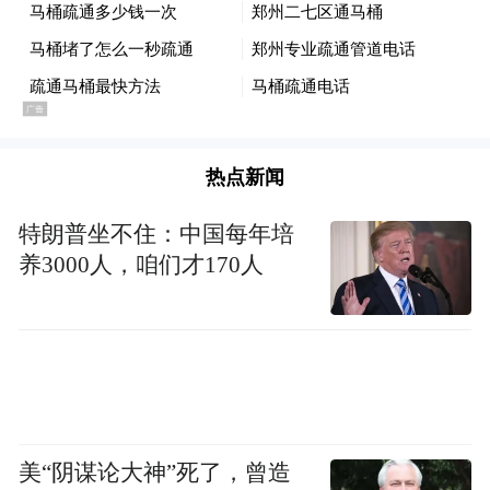
信对方身份，必要时可录音取证并向公安机
关举报。
定期检查手机APP、社交平台的隐私授权设
置，关闭不必要的权限。
热点新闻
机构经营须守法
特朗普坐不住：中国每年培
养3000人，咱们才170人
各机构应严格遵守法律法规，不得购买、使
用非法获取的公民个人信息。
企业需加强内部信息安全管理，完善员工培
训制度，杜绝个人信息泄露风险。
全民共治齐参与
美“阴谋论大神”死了，曾造