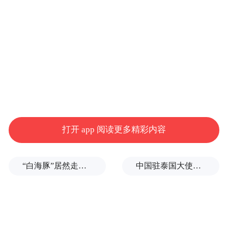
法律条款
打开 app 阅读更多精彩内容
公民个人信息受法律严格保护，任何非法获
“白海豚”居然走出了古怪路径
中国驻泰国大使馆发布关于中国公民来泰国参加文体活动的提醒
取、出售或提供个人信息的行为均属违法犯
罪。依据我国相关法律法规：
《中华人民共和国刑法》第253条之一规定：