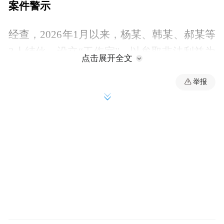
案件警示
经查，2026年1月以来，杨某、韩某、郝某等
3人结伙，设立“工作室”，以牟取非法利益为
点击展开全文
目的，分工实施非法收购公民实名资料、批
举报
量注册电商店铺、高价转卖牟利，形成了“收
购信息—批量注册—养号升级—高价转卖”的
“黑色链条”，严重侵犯公民个人信息，同时
为跨境诈骗、虚假经营、洗钱等下游犯罪提
供“工具账号”，危害极大。
目前，3名涉案人员均已被属地公安机关依法
刑事拘留。