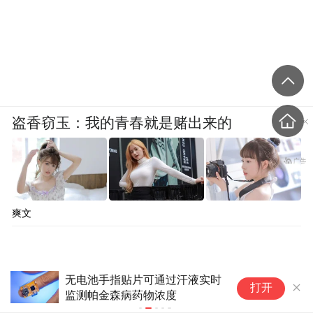
盗香窃玉：我的青春就是赌出来的
爽文
无电池手指贴片可通过汗液实时
周
打开
监测帕金森病药物浓度
党