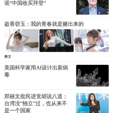
谣“中国收买拜登”
若发现个人信息被泄露或遭遇骚扰，请立即
保存证据并拨打110举报。
盗香窃玉：我的青春就是赌出来的
全社会应共同监督，形成抵制侵犯公民个人
信息违法行为的强大合力。
结语
爽文
美国科学家用AI设计出新病
个人信息安全关乎每个人的切身利益，公安
毒
机关网安部门将持续以“零容忍”态度打击此
类违法犯罪。请广大群众提高防范意识，携
手共建清朗、安全的网络环境！
郑丽文批民进党胡说八道：
台湾没“独立”过，也从来不
是一个国家