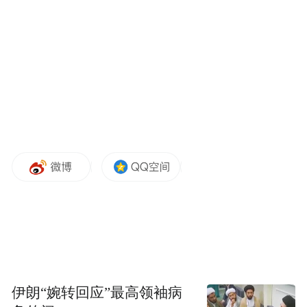
工业设计上，团队将“无界”理念贯彻到每一
处细节。机身主色调选用低饱和浅绿色，象
征生机与健康，搭配医疗级白色哑光材质，
视觉上柔和宁静，有效降低幼儿视觉疲劳。
伊朗“婉转回应”最高领袖病
圆润无棱角的包边设计，配合防倾倒、防触