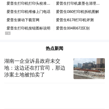
幼儿只需说出简单词语，设备即可在墙面实
时绘制色彩斑斓的绘本画面，将语言转化为
视觉。在地面互动模式下，AI实时捕捉动作
轨迹，支持虚拟足球、跳房子等AR体育游
戏，投影随幼儿运动动态调整难度。儿童绘
制的涂鸦作品可通过AI瞬间立体化，成为跃
热点新闻
然“墙”上的游戏角色——从创作到交互，从
湖南一企业诉县政府未交
想象到实现，整个流程平滑无感，孩子始终
地：这边还在打官司，那边
是中心。
涉案土地被拍卖了