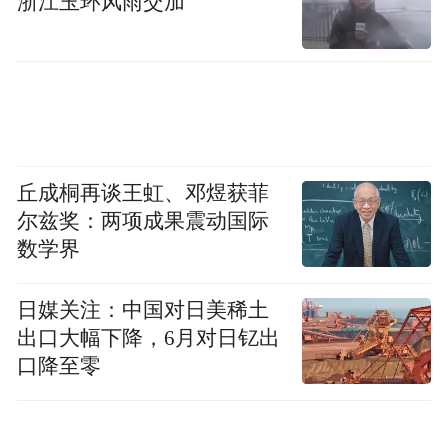
浙江玉环风雨交加
桎梏，我们以极简的工业语言，承载前沿的
教育智能。在这里，互动升华为无声的关
怀，科技隐退为温柔的陪伴，为下一代构筑
起一个安全、绿色、无界的光域乐园，让学
习在自由中自然发生。
丘成桐再谈王虹、邓煜获菲
免责声明：本文为企业宣传商业资讯，仅供
尔兹奖：两项成果震动国际
数学界
用户参考，如用户将之作为消费行为参考，
凤凰网敬告用户需审慎决定。
日媒关注：中国对日美稀土
出口大幅下降，6月对日钇出
“特别声明：以上作品内容(包括在内的视频、图片或音
口降至零
频)为凤凰网旗下自媒体平台“大风号”用户上传并发
布，本平台仅提供信息存储空间服务。
Notice: The content above (including the videos,
pictures and audios if any) is uploaded and posted