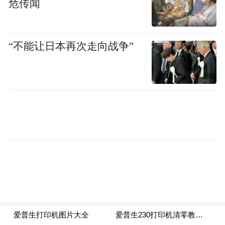
危传闻
电、无尖锐点的物理安全结构，确保设备在
幼儿园集体环境中经得起长时间的触摸与奔
跑。隐藏式散热系统与一体化走线方案，让
“不能让日本再次走向战争”
机身表面干净纯粹，没有任何外露线缆，将
“极简”从审美主张转化为物理现实。