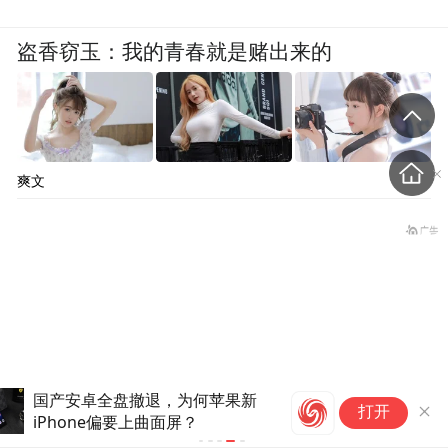
盗香窃玉：我的青春就是赌出来的
爽文
长
打开
欲