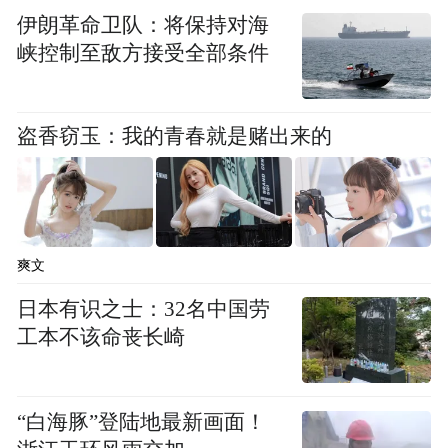
伊朗革命卫队：将保持对海
峡控制至敌方接受全部条件
盗香窃玉：我的青春就是赌出来的
一体机以AI重构了师幼交互的边界。对教
师，它是高效的教学引擎：一键生成上课教
学，数字人对话与AI创作让课堂活动生动鲜
活；对幼儿，它是无限的创作画布：语音一
爽文
键生成绘本童谣，画作秒变投影地面的游戏
日本有识之士：32名中国劳
元素，配合沉浸式体感互动与情感对话，让
工本不该命丧长崎
学习在沉浸与创造中自然发生。科技隐于无
形，只为释放教育的想象力。
“白海豚”登陆地最新画面！
当光影消融屏幕的边界，当空间打破框线的