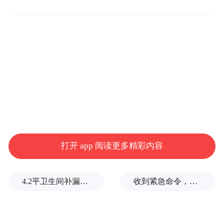
一体机的设计原点源于对“屏幕”的反思。孩
子的世界不该被框在一块玻璃面板里。设计
团队给出的答案是：让整个空间成为交互界
面。机身以极简悬浮式结构，依托短焦广角
投影技术，一台主机可随时切换墙面与地面
投影，实现垂直与水平双维空间的无缝联
打开 app 阅读更多精彩内容
动。幼儿触摸墙面，AI驱动画面流转至地
面；幼儿在地面跳跃，传感器与投影协同响
4.2平卫生间补漏注胶花1.55万，消费者称陷“天价注胶补漏”套路
收到紧急命令，加拿大2万人连夜逃命
应——设备消失了，留下的只有被光影点亮
的教室。