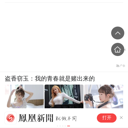
盗香窃玉：我的青春就是赌出来的
美
爽文
打开
还