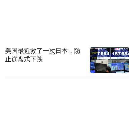
受美国影响，1931-1932年，德国实际GDP较
1929年累计萎缩15%，通货紧缩率达到
了-5.5%，失业人数从1929年的150万暴增到
1932年的600万，失业率超过了30%，至少有
五分之一的德国家庭陷入极端的贫困。
美国最近救了一次日本，防
止崩盘式下跌
经济危机打击下，魏玛政府名声扫地，而极
端的纳粹党受到公众欢迎，1930年纳粹党得
票率飙升到18.3%，1932年7月，纳粹党更是
拿下37.3%的选票，成为国会第一大党。纳粹
党崛起的时间几乎与美国大萧条和《关税
法》的颁布完全同步。
大萧条削弱了德国人对温和政党的信任，此