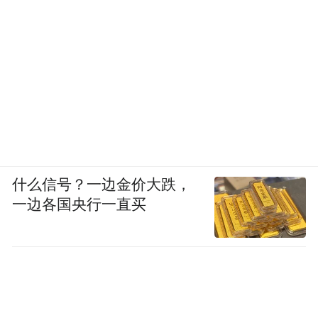
但在民意压力下，胡佛屈服了，通过了《关
税法》，法案对900种工业制成品和575种农
产品加征关税，平均加税幅度高达18%。法
案颁布后，25个国家遂效仿美国抬高贸易壁
垒，互相进行贸易战，导致全球平均关税税
率飙升，全球贸易额减少了66%，世界一夜
间倒退了100年。
什么信号？一边金价大跌，
《关税法》通过了，但民众期盼的经济复苏
一边各国央行一直买
和就业率上升并没有出现，1932年，美国的
出口额从1929年的70亿美元下跌到16亿美
元，下跌了77%，进出口总额仅为1929年的
1/3。美国的失业率也从《关税法》颁布时的