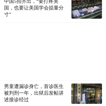
中国5招齐出，“要打疼美
国，也要让美国学会掂量分
寸”
男童遭漏诊身亡，首诊医生
被判刑一年，出狱后发帖讲
述接诊经过