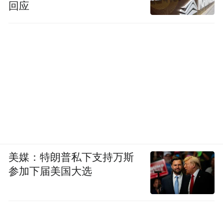
回应
年日本的出口额约为24亿日元，其中对美出
口占比超过40%，日本主要对美出口丝绸、
棉纺织品和轻工业品。《关税法》实行后，
美国提高了对生丝、棉纺的关税，直接导致
日本对美生丝出口下降50%。
受美国影响，日本工业产出下降了一半，失
业率飙升，农民收入骤降，甚至很多妇女被
迫要看卖淫来维持家用。这些失业、贫困的
美媒：特朗普私下支持万斯
农民子弟大都参军，成为了日本“少壮派”的
参加下届美国大选
核心力量，他们痛恨无能、亲西方的文官政
府，认为日本的出路只能靠侵略和战争来解
决。