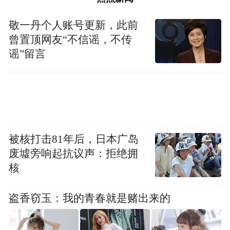
济崩溃，深刻打击了依赖出口的德国和日本
敬一丹个人账号更新，此前
经济。在经济崩溃后，德国魏玛政府失去权
曾置顶网友“不信谣，不传
力，纳粹党上台，日本军国主义的力量也完
谣”留言
全压倒了犬养毅为代表的“明治元老”，间接
让两个国家走向了战争。美国对二战的爆发
负有不可推卸的责任。
《繁荣与衰退》的作者格林斯潘一针见血地
被核打击81年后，日本广岛
指出”总的来说，《斯穆特-霍利关税法》证
废墟旁响起抗议声：拒绝拥
明，美国没能成功从英国手中接过维护全球
核
秩序的责任，该法案是经济学理性在特殊利
益集团面前软弱不堪的又一最佳例证“。
盗香窃玉：我的青春就是赌出来的
01