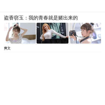
前德国人还将希特勒视为小丑，但如今的困
境让他们深深感到“西方不值得信任”，德国
盗香窃玉：我的青春就是赌出来的
要想重新崛起，必须打破西方强加的《凡尔
赛条约》，必须推翻对西方绥靖的魏玛政
府。
纳粹党迎合了这种情绪，并通过建设公共工
爽文
程，发展军工产业缓解了失业，德国大量的
过剩人口被投入到军工厂和军队中，女性也
被赶回家操持家务，德国失业率1年内降低了
50%。
但是政府投资的办法终归不是长远之计，军
工产能过剩也会带来新的危机，纳粹政府只