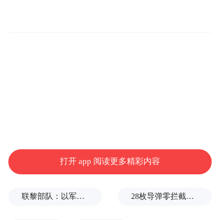
一轮后果。作为全球经济的引擎、全球贸易
的最大需求端，一旦美国关闭国门，将对依
赖出口的国家造成严重打击，这些国家的经
济波动可能导致政权更迭、社会不稳和民粹
主义势力抬头，在这些压力下，世界大战将
不再是遥远的幻想。
30年代，美国爆发经济大萧条，为了保护美
国企业和工人，美国颁布了臭名昭著的《斯
穆特–霍利关税法》，将美国平均关税税率提
打开 app 阅读更多精彩内容
高到20%左右。美国发起贸易战后，各国纷
纷跟进，导致全球贸易额从1929年的360亿美
联黎部队：以军单日向黎发射113枚炮弹
28枚导弹零拦截！基辅防空失灵，西方靠不住了
元锐减到1932年的120亿美元，足足减少了
66%。