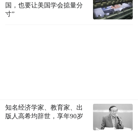
国，也要让美国学会掂量分
02
寸”
德国与日本遭遇经济危机
1920年代末，德国魏玛政府虽然压住了通
胀，但德国仍饱受《凡尔赛条约》赔款的负
面影响，德国的失业率仍然高企，财政濒临
崩溃，魏玛政府作为战败后的政府，因一直
以来的经济困境也饱受民众诟病，可以说大
萧条前的德国是命悬一线。
知名经济学家、教育家、出
版人高希均辞世，享年90岁
美国《关税法》的颁布给了德国魏玛政府致
命一击。1920年代末，美国是德国最大的出