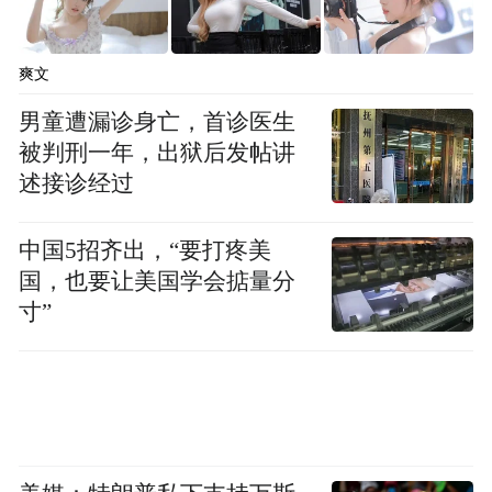
美国民意促成《关税法》出台，导致世界经
爽文
济崩溃
男童遭漏诊身亡，首诊医生
被判刑一年，出狱后发帖讲
经济大萧条爆发后，美国上下一片恐慌，孤
述接诊经过
立主义的声音迅速抬头。
中国5招齐出，“要打疼美
一战结束后，虽然美国已是第一强国，但当
国，也要让美国学会掂量分
时美国对自己的新角色还没有信心。只有总
寸”
统威尔逊在内的少数人认为美国的利益已经
和世界绑定，美国应该在国际事务中发挥领
头羊的作用。
但大多数人民并不认同这一观点，他们的思