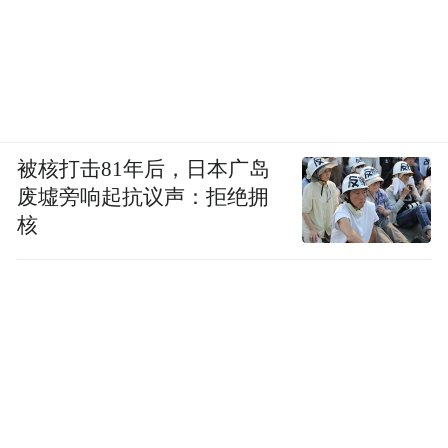
8.7%飙升到1933年的24.9%。
通货通缩、出口下降和失业率的攀升导致美
国人的生活迅速恶化，到1934年初，美国购
房者有1/3的人都无法偿还抵押贷款，这进一
被核打击81年后，日本广岛
步加剧了银行业的危机。
废墟旁响起抗议声：拒绝拥
核
事实证明，高关税不能给美国经济带来繁
荣。19世纪美国能实行高关税是因为当时全
球的经济联系还不紧密，且各国都实行贸易
壁垒。但在世界进入自由贸易后，再实行高
关税，造成的后果将是毁灭性的。特朗普完
全没有吸取历史的教训。