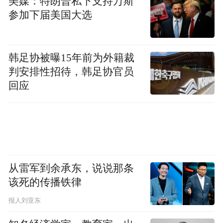
美媒：特朗普私下支持万斯
想仍停留在19世纪，他们认为美国应坚持华
参加下届美国大选
盛顿、杰斐逊以来的传统，美洲之外的事情
与他们无关。大萧条后，恐慌更加强了人们
“各扫门前雪”的心态，当时美国的工会与农
韩足协被曝15年前为外籍裁
判安排性招待，韩足协官员
会都支持政府对外国商品征收高关税，以保
回应
护国内产品的销路和国内就业。
民众因为愚昧不清楚后果，但经济学家们清
楚。《斯穆特-霍利关税法》颁布前遭到了美
国经济学家的一致反对，当时1028名经济学
从雷军到余承东，说说那条
家联名反对法案，324家媒体中有238家敦促
该死的传播铁律
国会不要通过法案，经济学家们认为这项法
案是“地方保护主义达到癫狂的产物”。摩根
报人刘亚东
大通的掌舵人托马斯·拉蒙特几乎跪地恳求当