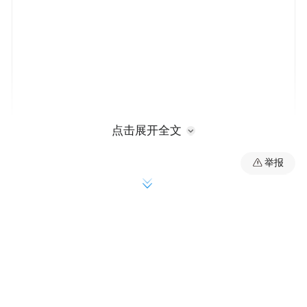
点击展开全文
举报
但历史告诉我们，世界还远没有到真正的“至
暗时刻”，经济崩溃只是特朗普风暴导致的第