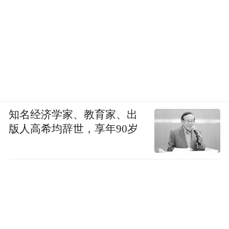
当时军部和右翼团体借经济萧条，大肆喧嚷
“资本主义失败、依赖西方失败”的论调，主
张要走“国防优先、自力更生、对外扩张”之
路。他们的方案是先夺取满洲解决原料和市
场问题，再夺取整个中国建立自给自足的经
济圈。
知名经济学家、教育家、出
版人高希均辞世，享年90岁
美国《关税法》实行后，日本的激进势力完
全失控，1931年发动九一八事变，1932年建
立伪满洲国并刺杀温和的首相犬养毅，自此
日本的政党政治式微，日本彻底迈入军部统
治的法西斯体制。