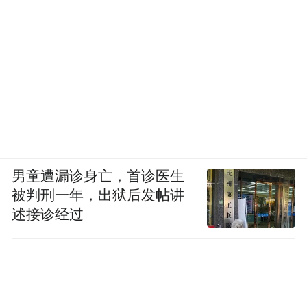
口市场，德国对美出口总额接近2.54亿美
元，但《关税法》后，德国对美出口暴跌，
到1932年仅为0.74亿美元，跌幅达到71%。
到1932年，德国的工业产值相比1929年也下
降了40%，远超欧陆25%的平均水平。
美国资本的大量撤出也加剧了德国的经济危
机，1924年美国资本曾经大量涌入德国，支
男童遭漏诊身亡，首诊医生
撑了魏玛时期的短暂繁荣，但是1931年，德
被判刑一年，出狱后发帖讲
国出现了27亿马克的资本净流出，外汇与黄
述接诊经过
金储备被迅速抽离，其中大部分是美国资
本，这直接导致德国企业贷款率断裂，德国
银行体系也因挤兑陷入危机。